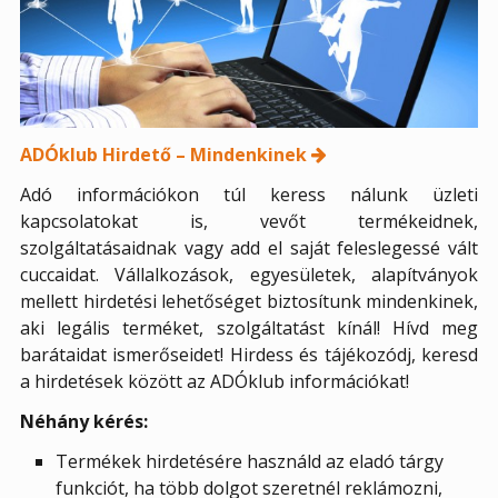
ADÓklub Hirdető – Mindenkinek
Adó információkon túl keress nálunk üzleti
kapcsolatokat is, vevőt termékeidnek,
szolgáltatásaidnak vagy add el saját feleslegessé vált
cuccaidat. Vállalkozások, egyesületek, alapítványok
mellett hirdetési lehetőséget biztosítunk mindenkinek,
aki legális terméket, szolgáltatást kínál! Hívd meg
barátaidat ismerőseidet! Hirdess és tájékozódj, keresd
a hirdetések között az ADÓklub információkat!
Néhány kérés:
Termékek hirdetésére használd az eladó tárgy
funkciót, ha több dolgot szeretnél reklámozni,