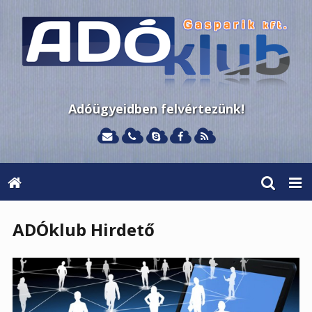
Adóügyeidben felvértezünk!
ADÓklub Hirdető