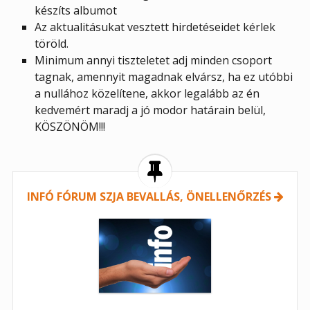
készíts albumot
Az aktualitásukat vesztett hirdetéseidet kérlek
töröld.
Minimum annyi tiszteletet adj minden csoport
tagnak, amennyit magadnak elvársz, ha ez utóbbi
a nullához közelítene, akkor legalább az én
kedvemért maradj a jó modor határain belül,
KÖSZÖNÖM!!!
INFÓ FÓRUM SZJA BEVALLÁS, ÖNELLENŐRZÉS