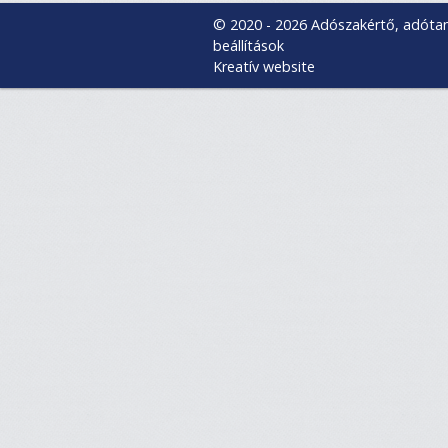
© 2020 - 2026 Adószakértő, adóta
beállítások
Kreatív website