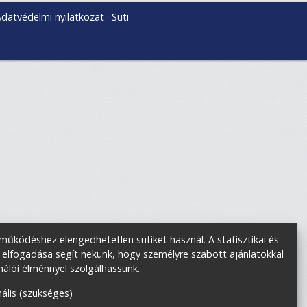
datvédelmi nyilatkozat
Süti
űködéshez elengedhetetlen sütiket használ. A statisztikai és
 elfogadása segít nekünk, hogy személyre szabott ajánlatokkal
nálói élménnyel szolgálhassunk.
ális (szükséges)