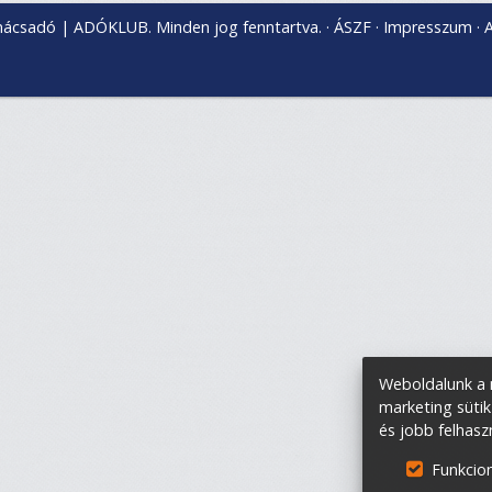
nácsadó | ADÓKLUB. Minden jog fenntartva.
ÁSZF
Impresszum
A
Weboldalunk a m
marketing sütik
és jobb felhasz
Funkcion