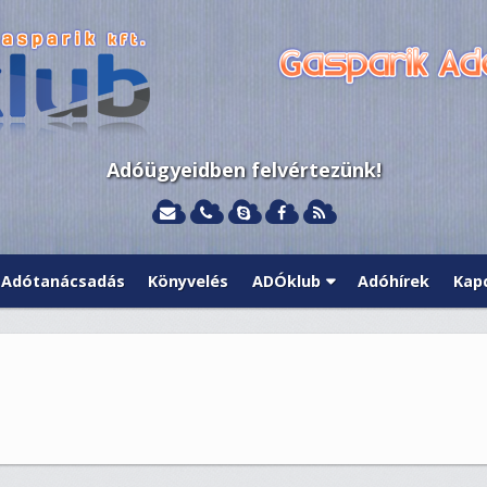
Adóügyeidben felvértezünk!
Adótanácsadás
Könyvelés
ADÓklub
Adóhírek
Kap