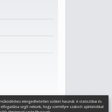
űködéshez elengedhetetlen sütiket használ. A statisztikai és
 elfogadása segít nekünk, hogy személyre szabott ajánlatokkal
nálói élménnyel szolgálhassunk.