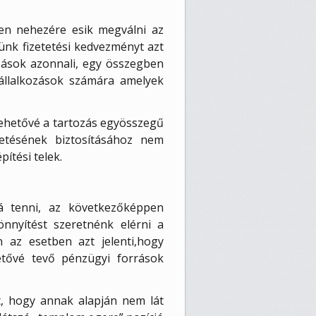
en nehezére esik megválni az
ünk fizetetési kedvezményt azt
ozások azonnali, egy összegben
állalkozások számára amelyek
ehetővé a tartozás egyösszegű
etésének biztosításához nem
ítési telek.
vá tenni, az következőképpen
nnyítést szeretnénk elérni a
n az esetben azt jelenti,hogy
etővé tevő pénzügyi források
t, hogy annak alapján nem lát