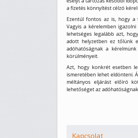
esélyt a tartozás későbbi időp
a fizetés könnyítést célzó kér
Ezentúl fontos az is, hogy a
Vagyis a kérelemben igazolni
lehetséges legalább azt, hogy
adott helyzetben ez tőlünk e
adóhatóságnak a kérelmünk e
körülményeit.
Azt, hogy konkrét esetben leh
ismeretében lehet eldönteni. 
méltányos eljárást előíró kö
lehetőséget az adóhatóságnak 
Kapcsolat