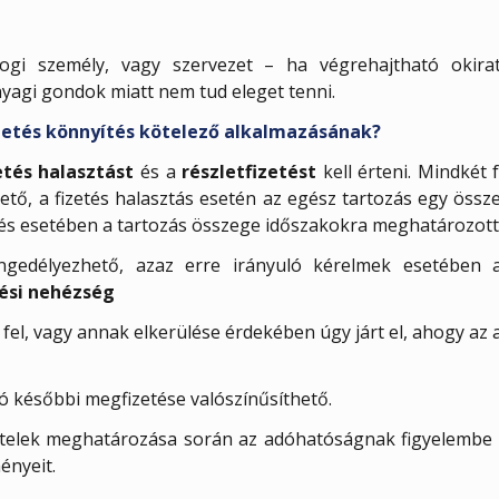
gi személy, vagy szervezet – ha végrehajtható okirat 
yagi gondok miatt nem tud eleget tenni.
izetés könnyítés kötelező alkalmazásának?
etés halasztást
és a
részletfizetést
kell érteni. Mindkét
ető, a fizetés halasztás esetén az egész tartozás egy ös
etés esetében a tartozás összege időszakokra meghatározott
engedélyezhető, azaz erre irányuló kérelmek esetében 
tési nehézség
l, vagy annak elkerülése érdekében úgy járt el, ahogy az a
dó későbbi megfizetése valószínűsíthető.
tételek meghatározása során az adóhatóságnak figyelembe k
ényeit.