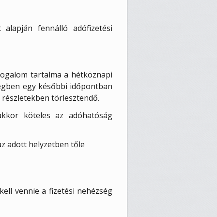
alapján fennálló adófizetési
 fogalom tartalma a hétköznapi
szegben egy későbbi időpontban
 részletekben törlesztendő.
akkor köteles az adóhatóság
z adott helyzetben tőle
ell vennie a fizetési nehézség