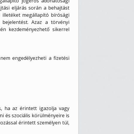
egállapító jogerős adóhatósági
tási eljárás során a behajtást
illetéket megállapító bírósági
 bejelentést. Azaz a törvényi
etén kezdeményezhető sikerrel
 nem engedélyezheti a fizetési
, ha az érintett igazolja vagy
i és szociális körülményeire is
ozással érintett személyen túl,