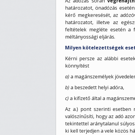
Az adózás során
végrehajth
határozatot, önadózás esetén 
kérő megkeresését, az adózóva
határozatot, illetve az egész
feltételek megléte esetén a 
méltányossági eljárás.
Milyen kötelezettségek es
Kérni persze az alábbi esetek
könnyítést
a)
a magánszemélyek jövedelem
b)
a beszedett helyi adóra,
c)
a kifizető által a magánszemé
Az a.) pont szerinti esetbe
valószínűsíti, hogy az adó azo
tekintettel aránytalanul súlyo
ki kell terjedjen a vele közös 