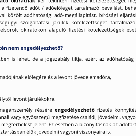
ató okiratnak
kell tekinteni fizetési kötelezettséget m
a fizetendő adót / adóelőleget tartalmazó bevallást, behaj
l közölt adóhatósági adó-megállapítást, bírósági eljárási 
ségügyi szolgáltatási járulék kötelezettséget tartalmazó
felsorolt okiratokon alapuló fizetési kötelezettségek es
etén nem engedélyezhető?
ben is lehet, de a jogszabály tiltja, ezért az adóhatóság
adójának előlegére és a levont jövedelemadóra,
lytől levont járulékokra.
n magánszemély részére
engedélyezhető
fizetés könnyítés
nnali vagy egyösszegű megfizetése családi, jövedelmi, vagyon
s megterhelést jelent. Ez esetben a bizonyításnak az adótart
háztartásban élők jövedelmi vagyoni viszonyaira is.