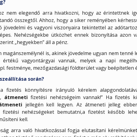
ég?
oz nem elegendő arra hivatkozni, hogy az érintettnek ig
dítandó összegtől. Ahhoz, hogy a siker reményében kérhess
zó jövedelmi és vagyoni viszonyaira tekintettel az adótart
épes. Nehézségekbe ütközhet ennek bizonyítása azon v
erint „hegyekben” áll a pénz.
n magánszemélynél is, akinek jövedelme ugyan nem tenné l
y értékű vagyontárgyai vannak, melyek a napi megélh
pl. festménye, mezőgazdasági földterület vagy beépítetlen ép
szeállítása során?
k a fizetés könnyítésre irányuló kérelem alapgondolatá
g,
átmeneti
fizetési nehézségeim vannak!” Ha fizetés kö
átmeneti
jellegén kell legyen. Az átmeneti jelleg ebbe
izetési nehézségeket bemutatni,a fizetést később leh
űsíteni kell.
ság arra való hivatkozással fogja elutasítani kérelmünke