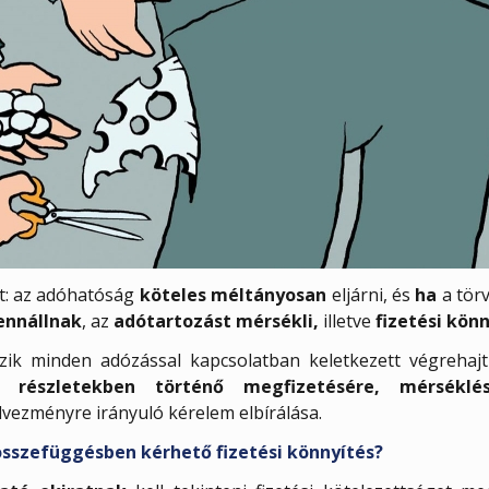
int: az adóhatóság
köteles méltányosan
eljárni, és
ha
a törv
ennállnak
, az
adótartozást mérsékli,
illetve
fizetési kön
ik minden adózással kapcsolatban keletkezett végrehajth
a, részletekben történő megfizetésére, mérséklé
dvezményre irányuló kérelem elbírálása.
sszefüggésben kérhető fizetési könnyítés?