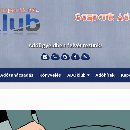
Adóügyeidben felvértezünk!
Adótanácsadás
Könyvelés
ADÓklub
Adóhírek
Kap