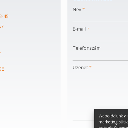
-
Név
*
3-45.
-
57
E-mail
*
-
Telefonszám
/
-
Üzenet
*
SE
-
-
-
Weboldalunk a m
marketing sütik
és jobb felhasz