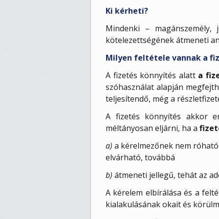
Ki kérheti?
Mindenki – magánszemély, jo
kötelezettségének átmeneti an
Milyen feltétele vannak a f
A fizetés könnyítés alatt
a fiz
szóhasználat alapján megfejth
teljesítendő, még a részletfiz
A fizetés könnyítés akkor 
méltányosan eljárni, ha a
fize
a)
a kérelmezőnek nem róható fe
elvárható, továbbá
b)
átmeneti jellegű, tehát az a
A kérelem elbírálása és a fel
kialakulásának okait és körülm