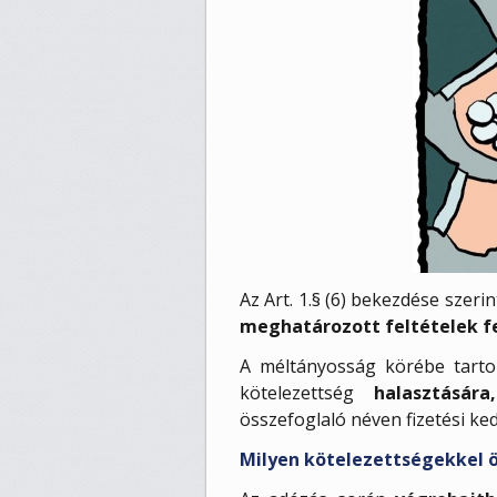
Az Art. 1.§ (6) bekezdése szer
meghatározott feltételek f
A méltányosság körébe tartoz
kötelezettség
halasztásár
összefoglaló néven fizetési ke
Milyen kötelezettségekkel ö