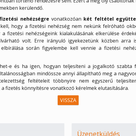
ontban történő rendezésre sem. Ezért a még oly csábítónak
elmekben kerülendő.
fizetési nehézségre
vonatkozóan
két feltétel együtte
 kell, hogy a fizetési nehézség nem nekünk felróható okb
 a fizetési nehézségeink kialakulásának elkerülése érdek
lvárható volt. Erre irányuló igyekezetünk közben arra 
lbírálása során figyelembe kell vennie a fizetési nehéz
et-e és ha igen, hogyan teljesíteni a jogalkotó szabta f
Általánosságban mindössze annyi állapítható meg a nagyvo
telezettség feltételeit többnyire nem egyszerű teljesít
a fizetés könnyítésre vonatkozó kérelmek elutasítására.
VISSZA
Üzenetküldés