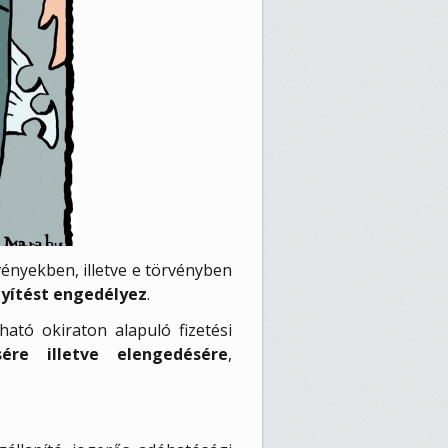
ényekben, illetve e törvényben
nyítést engedélyez
.
ató okiraton alapuló fizetési
sére illetve elengedésére
,