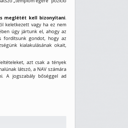
 látszó „templom egere” pozíció
s meglétét kell bizonyítani
.
ól keletkezett vagy ha ez nem
ében úgy jártunk el, ahogy az
is fordítsunk gondot, hogy az
ségünk kialakulásának okait,
eltételeket, azt csak a tények
nalúnak látszó, a NAV számára
eni. A jogszabály bőséggel ad