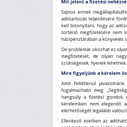
Mit jelent a fizetési nehézs
Sajnos ennek megállapításáh
adótartozás teljesítésére for
kell bizonyítani, hogy az adó
történő megfizetésére nem k
házipénztárában a könyvelés sz
De problémát okozhat ez olya
megfizetését, de olyan nag
szükségesek. Ilyenek lehetnek 
Mire figyeljünk a kérelem ös
Amit feltétlenül javasolnán
fogalmazható meg: „Segítsé
hangsúly a fizetési gondok
kérelemben nem elegendő a f
elérhetőségét legalább valószín
Ellenkező esetben az adóható