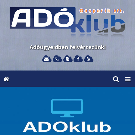
Adóügyeidben felvértezünk!