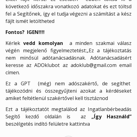
következő időszakra vonatkozó adatokat és ezt töltsd
fel a Segítőnek, így el tudja végezni a számítást a kész
fájlt ismét letöltheted
Fontos? IGEN!!!!
Kérlek
vedd komolyan
a minden szakmai válasz
végén megjelenő figyelmeztetést:
„Ez a tájékoztatás
nem minősül adótanácsadásnak. Adótanácsadásért
keresse az ADOklubot az adoklub@gmail.com email
címen.
Ez a GPT
(még) nem adószakértő, de segíthet
tájékozódni és összegyűjteni azokat a kérdéseket
amiket feltétlenül szakértővel kell tisztáznod
Ezt a tájékoztatót megtalálod az Ingatlanbérbeadás
Segítő kezdő oldalán is az
„Így Használd”
beszélgetés indító felületre kattintva