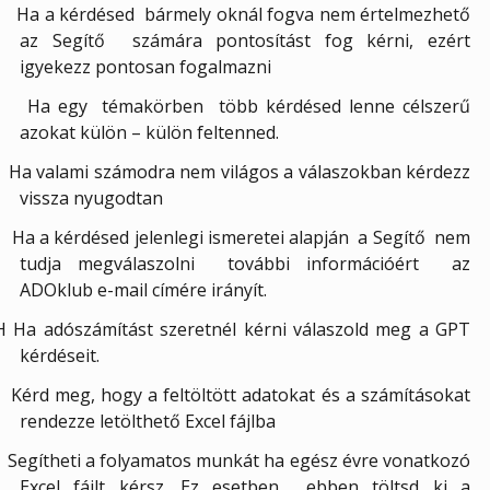
·
Ha a kérdésed bármely oknál fogva nem értelmezhető
az Segítő számára pontosítást fog kérni, ezért
igyekezz pontosan fogalmazni
·
Ha egy témakörben több kérdésed lenne célszerű
azokat külön – külön feltenned.
Ha valami számodra nem világos a válaszokban kérdezz
vissza nyugodtan
Ha a kérdésed jelenlegi ismeretei alapján
a Segítő
nem
tudja megválaszolni
további információért
az
ADOklub e-mail címére irányít.
H Ha adószámítást szeretnél kérni válaszold meg a GPT
kérdéseit.
Kérd meg, hogy a feltöltött adatokat és a számításokat
rendezze letölthető Excel fájlba
Segítheti a folyamatos munkát ha egész évre vonatkozó
Excel fájlt kérsz. Ez esetben
ebben töltsd ki a