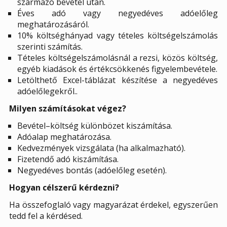
származó bevétel után.
Éves adó vagy negyedéves adóelőleg
meghatározásáról.
10% költséghányad vagy tételes költségelszámolás
szerinti számítás.
Tételes költségelszámolásnál a rezsi, közös költség,
egyéb kiadások és értékcsökkenés figyelembevétele.
Letölthető Excel-táblázat készítése a negyedéves
adóelőlegekről..
Milyen számításokat végez?
Bevétel–költség különbözet kiszámítása.
Adóalap meghatározása.
Kedvezmények vizsgálata (ha alkalmazható).
Fizetendő adó kiszámítása.
Negyedéves bontás (adóelőleg esetén).
Hogyan célszerű kérdezni?
Ha összefoglaló vagy magyarázat érdekel, egyszerűen
tedd fel a kérdésed.