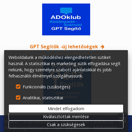
GPT
Seg
ítők -új lehetőségek
Weboldalunk a működéshez elengedhetetlen sütiket
használ. A statisztikai és marketing sütik elfogadása segít
nekünk, hogy személyre szabott ajánlatokkal és jobb
felhasználói élménnyel szolgálhassunk.
Funkcionális (szükséges)
Analitikai, statisztikai
Mindet elfogadom
Kiválasztottak mentése
© 2020 - 2026 Adószakértő, adótanácsadó | ADÓKLUB.
Csak a szükségesek
Minden jog fenntartva.
ÁSZF
Impresszum
Adatvédelmi