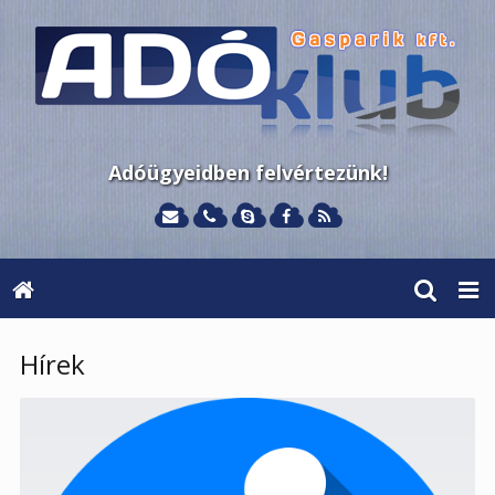
Adóügyeidben felvértezünk!
Hírek