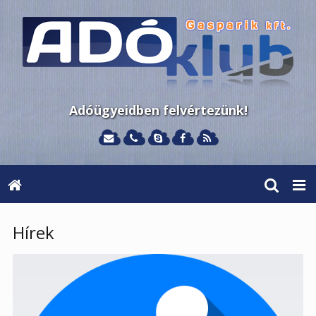
Adóügyeidben felvértezünk!
Hírek