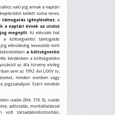
tásához való jog annak a naptári
bejelentést kellett volna tenni,
i támogatás igényléséhez
, a
k a naptári évnek az utolsó
 jog megnyílt
. Az elévülés hat
e a költségvetési támogatás
 jog elévüléséig kevesebb mint
 tekintetében
a költségvetési
ylés kérdésben a költségvetési
ozástól az áfa törvény elvileg
nban sem az 1992. évi LXXIV tv,
zéseket, minden esetben vagy
 e jogszabályok. Ezért mindkét
si csalás (Btk. 310. §), csalás
zése, adócsalás, munkáltatással
volt társadalombiztosítási,