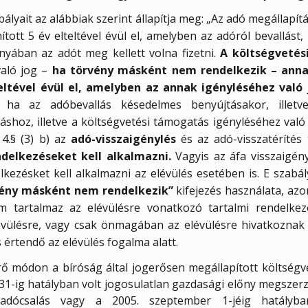
zabályait az alábbiak szerint állapítja meg: „Az adó megállapí
ott 5 év elteltével évül el, amelyben az adóról bevallást, 
iányában az adót meg kellett volna fizetni.
A költségvetés
való jog –
ha törvény másként nem rendelkezik – anna
eltével évül el, amelyben az annak igényléséhez való
ha az adóbevallás késedelmes benyújtásakor, illetv
áshoz, illetve a költségvetési támogatás igényléséhez való
4.§ (3) b) az
adó-visszaigénylés
és az adó-visszatérítés
elkezéseket kell alkalmazni.
Vagyis az áfa visszaigén
ezésket kell alkalmazni az elévülés esetében is. E szabály
vény másként nem rendelkezik”
kifejezés használata, azo
m tartalmaz az elévülésre vonatkozó tartalmi rendelke
elévülésre, vagy csak önmagában az elévülésre hivatkoznak
s értendő az elévülés fogalma alatt.
rő módon a bíróság által jogerősen megállapított költségveté
r 31-ig hatályban volt jogosulatlan gazdasági előny megszer
adócsalás vagy a 2005. szeptember 1-jéig hatályban 