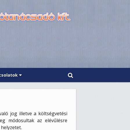
csolatok
ló jog illetve a költségvetési
leg módosultak az elévűlésre
helyzetet.