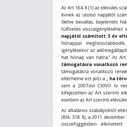
Az Art 164. § (1) az elévülés s
évnek az utolsó napjától számít
illetve bevallás, bejelentés h
túlfizetés visszaigényléséhez 
napjától számított 5 év elt
hónappal meghosszabbodik, 
igénylésekor az adómegállapít
hat hónap van hátra.” Az Art 
támogatásra vonatkozó rend
támogatásra vonatkozó rendelk
eltérhetne ezt jelzi a „
ha tör
sem a 2007.évi CXXVII tv ne
kifejezetten az Art szerinti 
esetben az Art szerinti elévülé
Az általános szabályoktól elté
(Btk. 318. §), a 2011. decembe
összefüggésben elkövetett 