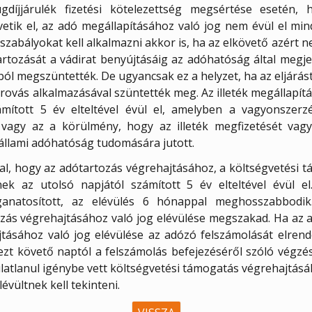
ugdíjjárulék fizetési kötelezettség megsértése esetén, 
etik el, az adó megállapításához való jog nem évül el mi
szabályokat kell alkalmazni akkor is, ha az elkövető azért
artozását a vádirat benyújtásáig az adóhatóság által megjel
ból megszüntették. De ugyancsak ez a helyzet, ha az eljárás
ovás alkalmazásával szüntették meg. Az illeték megállapítá
mított 5 év elteltével évül el, amelyben a vagyonszerzés
 vagy az a körülmény, hogy az illeték megfizetését vagy 
 állami adóhatóság tudomására jutott.
zal, hogy az adótartozás végrehajtásához, a költségvetési 
ek az utolsó napjától számított 5 év elteltével évül 
oganatosított, az elévülés 6 hónappal meghosszabbodik
zás végrehajtásához való jog elévülése megszakad. Ha az ad
jtásához való jog elévülése az adózó felszámolását elren
ezt követő naptól a felszámolás befejezéséről szóló végzés
latlanul igénybe vett költségvetési támogatás végrehajtásáh
évültnek kell tekinteni.