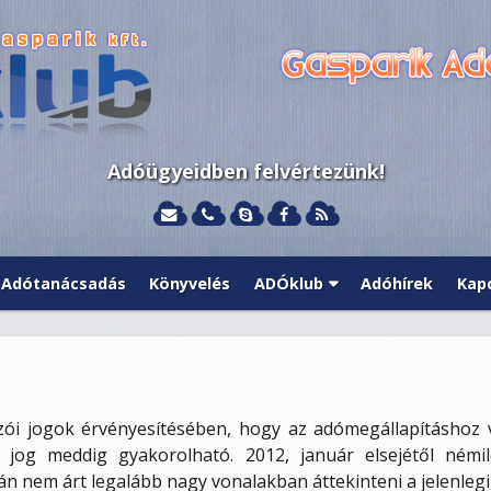
Adóügyeidben felvértezünk!
Adótanácsadás
Könyvelés
ADÓklub
Adóhírek
Kap
ói jogok érvényesítésében, hogy az adómegállapításhoz va
 jog meddig gyakorolható. 2012, január elsejétől némi
án nem árt legalább nagy vonalakban áttekinteni a jelenlegi 