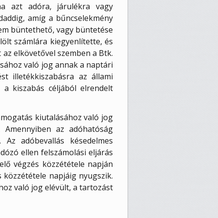
ha azt adóra, járulékra vagy
ndaddig, amíg a bűncselekmény
 nem büntethető, vagy büntetése
ölt számlára kiegyenlítette, és
t az elkövetővel szemben a Btk.
sához való jog annak a naptári
t illetékkiszabásra az állami
a kiszabás céljából elrendelt
támogatás kiutalásához való jog
el. Amennyiben az adóhatóság
. Az adóbevallás késedelmes
ózó ellen felszámolási eljárás
delő végzés közzététele napján
 közzététele napjáig nyugszik.
oz való jog elévült, a tartozást