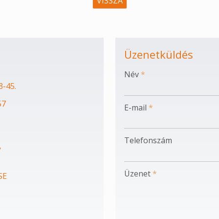
VISSZA
Üzenetküldés
-
Név
*
3-45.
-
57
E-mail
*
-
Telefonszám
/
-
Üzenet
*
SE
-