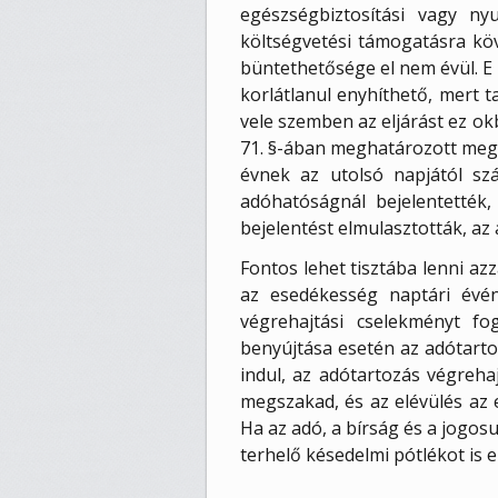
egészségbiztosítási vagy ny
költségvetési támogatásra köv
büntethetősége el nem évül. E 
korlátlanul enyhíthető, mert t
vele szemben az eljárást ez ok
71. §-ában meghatározott megr
évnek az utolsó napjától szá
adóhatóságnál bejelentették,
bejelentést elmulasztották, az
Fontos lehet tisztába lenni az
az esedékesség naptári évén
végrehajtási cselekményt f
benyújtása esetén az adótarto
indul, az adótartozás végreha
megszakad, és az elévülés az 
Ha az adó, a bírság és a jogosu
terhelő késedelmi pótlékot is el