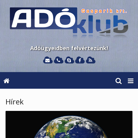
Adóügyeidben felvértezünk!
Hírek