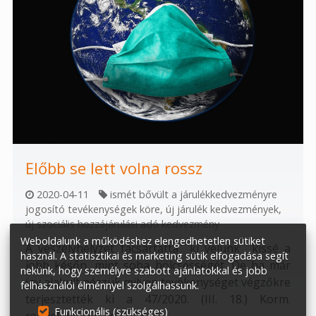
Előbb se lett volna rossz
2020-04-11
ismét bővült a járulékkedvezményre
jogosító tevékenységek köre
,
új járulék kedvezmények
,
új szociális hozzájárulási adó kedvezmény
Weboldalunk a működéshez elengedhetetlen sütiket
A veszélyhelyzet facsartatta ki velünk kissé a
használ. A statisztikai és marketing sütik elfogadása segít
jobb későn, mint soha bölcsességét. De ha már
nekünk, hogy személyre szabott ajánlatokkal és jobb
így alakult nézzük milyen tevékenységet végzőkre
felhasználói élménnyel szolgálhassunk.
terjesztették ki a 47/2020. (III. 18.) Korm.
Funkcionális (szükséges)