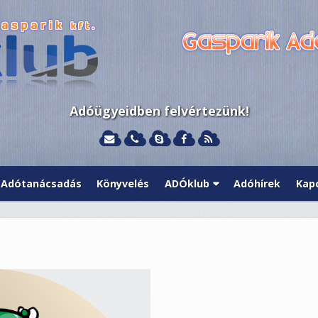
Adóügyeidben felvértezünk!
Adótanácsadás
Könyvelés
ADÓklub
Adóhírek
Kap