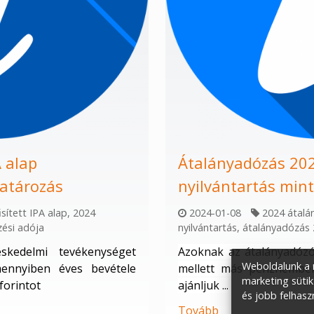
 alap
Átalányadózás 2024
atározás
nyilvántartás mint
sített IPA alap
,
2024
2024-01-08
2024 átalá
zési adója
nyilvántartás
,
átalányadózás
skedelmi tevékenységet
Azoknak az átalányadózók
Weboldalunk a m
mennyiben éves bevétele
mellett más pénznemben 
marketing sütik
 forintot
ajánljuk ...
és jobb felhasz
Tovább