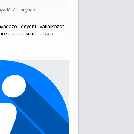
nyadó
,
átalányadó
,
nyadózó egyéni vállalkozót
 hozzájárulási adó alapját