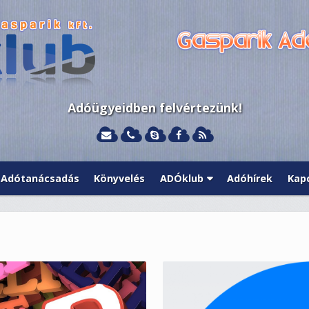
Adóügyeidben felvértezünk!
Adótanácsadás
Könyvelés
ADÓklub
Adóhírek
Kap