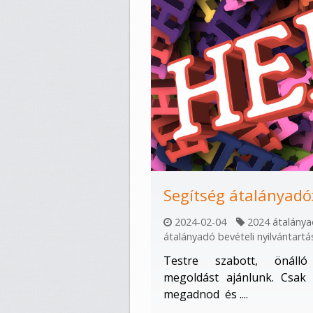
Segítség átalányad
2024-02-04
2024 átalány
átalányadó bevételi nyilvántartá
Testre szabott, önálló
megoldást ajánlunk. Csak 
megadnod és ....