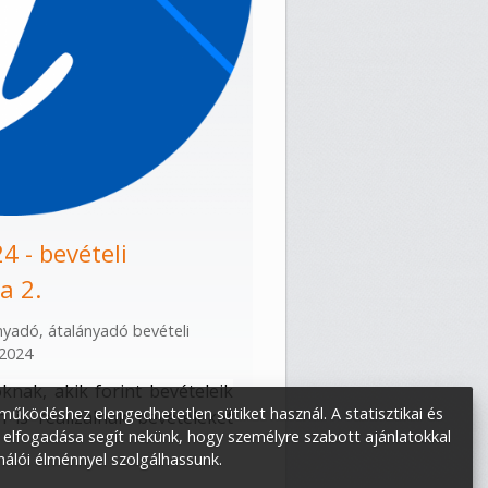
 - bevételi
a 2.
nyadó
,
átalányadó bevételi
 2024
nak, akik forint bevételeik
űködéshez elengedhetetlen sütiket használ. A statisztikai és
is realizálnak bevételeket
 elfogadása segít nekünk, hogy személyre szabott ajánlatokkal
nálói élménnyel szolgálhassunk.