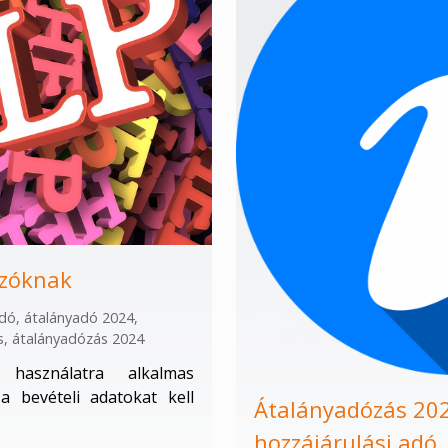
ózóknak
adó
,
átalányadó 2024
,
s
,
átalányadózás 2024
 használatra alkalmas
a bevételi adatokat kell
Átalányadózás 2024
hozzájárulási adó