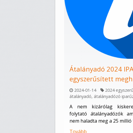
Átalányadó 2024 IPA
egyszerűsített megh
2024-01-14
2024 egyszerű
átalányadó
,
átalányadózó iparű
A nem kizárólag kiskere
folytató átalányadózók a
nem haladta meg a 25 millió
Tovább