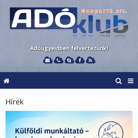
Adóügyeidben felvértezünk!
Hírek