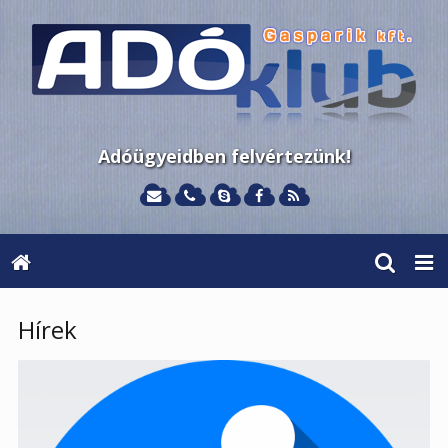
Adóügyeidben felvértezünk!
Hírek