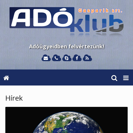
Adóügyeidben felvértezünk!
Hírek