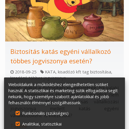
Biztosítás katás egyéni vállalkozó
többes jogviszonya esetén?
2018-09-25
KATA
,
kisadózó kft tag biztosítása
,
kisadózó többes jogviszonya
Weboldalunk a működéshez elengedhetetlen sütiket
Hogy alakul a biztosítási kötelezettség, ha valaki
használ. A statisztikai és marketing sütik elfogadása segít
szereti halmozni az élvezeteket és mondjuk nem
nekünk, hogy személyre szabott ajánlatokkal és jobb
kiegészítő tevékenységű társas vállalkozási
felhasználói élménnyel szolgálhassunk.
jogviszonya mellett katás egyéni
Funkcionális (szükséges)
vállalkozóként
is vitézkedik?
Analitikai, statisztikai
Tovább