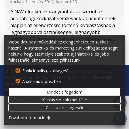
kockázatelemzés 2014
,
Kockerd 2014
A NAV elnökének iránymutatása szerint az
adóhatóági kockázatelemzésnek valamint ennek
alapján az ellenőrzésre történő kiválasztásnak a
legnagyobb valószínűséggel, legnagyobb
mértékű költségvetési kárt okozó rétegekre és...
Weboldalunk a működéshez elengedhetetlen sütiket
használ. A statisztikai és marketing sütik elfogadása segít
Tovább
nekünk, hogy személyre szabott ajánlatokkal és jobb
felhasználói élménnyel szolgálhassunk.
Funkcionális (szükséges)
© 2020 - 2026 Adószakértő, adótanácsadó | ADÓKLUB.
Minden jog fenntartva.
ÁSZF
Impresszum
Adatvédelmi
Analitikai, statisztikai
nyilatkozat
Süti beállítások
Kreatív website
Mindet elfogadom
Kiválasztottak mentése
Csak a szükségesek
További információ