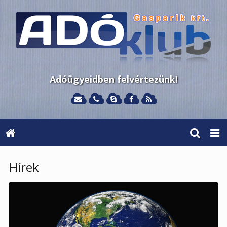
Adóügyeidben felvértezünk!
Hírek