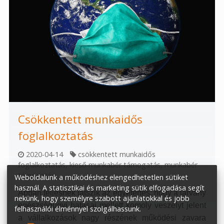
Csökkentett munkaidős
foglalkoztatás
2020-04-14
csökkentett munkaidős
foglalkoztatás
,
kieső munkabér támogatás
,
munkabér
támogatás
Weboldalunk a működéshez elengedhetetlen sütiket
használ. A statisztikai és marketing sütik elfogadása segít
Abban teljesnek látszik az egyetértés, hogy a járvány
nekünk, hogy személyre szabott ajánlatokkal és jobb
egészségügyi hatásai mellett komoly veszélyt jelent
felhasználói élménnyel szolgálhassunk.
a vállalkozások nagy részének működési zavara