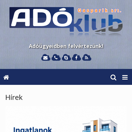
Adóügyeidben felvértezünk!
Hírek