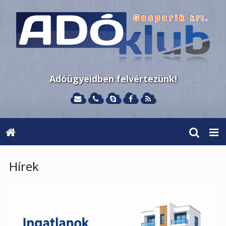
Adóügyeidben felvértezünk!
Hírek