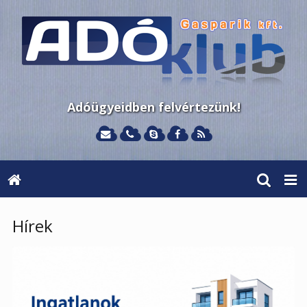
Adóügyeidben felvértezünk!
Hírek