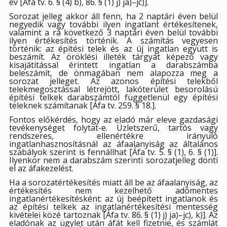
év [Áfa tv. 6. § (4) b), 86. § (1) j) ja)–jc)].
Sorozat jelleg akkor áll fenn, ha 2 naptári éven belül
negyedik vagy további ilyen ingatlant értékesítenek,
valamint a rá következő 3 naptári éven belül további
ilyen értékesítés történik. A számítás vegyesen
történik: az építési telek és az új ingatlan együtt is
beszámít. Az öröklési illeték tárgyát képező vagy
kisajátítással érintett ingatlan a darabszámba
beleszámít, de önmagában nem alapozza meg a
sorozat jelleget. Az azonos építési telekből
telekmegosztással létrejött, lakóterület besorolású
építési telkek darabszámtól függetlenül egy építési
teleknek számítanak [Áfa tv. 259. § 18.].
Fontos előkérdés, hogy az eladó már eleve gazdasági
tevékenységet folytat-e. Üzletszerű, tartós vagy
rendszeres, ellenértékre irányuló
ingatlanhasznosításnál az áfaalanyiság az általános
szabályok szerint is fennállhat [Áfa tv. 5. § (1), 6. § (1)].
Ilyenkor nem a darabszám szerinti sorozatjelleg dönti
el az áfakezelést.
Ha a sorozatértékesítés miatt áll be az áfaalanyiság, az
értékesítés nem kezelhető adómentes
ingatlanértékesítésként: az új beépített ingatlanok és
az építési telkek az ingatlanértékesítési mentesség
kivételei közé tartoznak [Áfa tv. 86. § (1) j) ja)–jc), k)]. Az
eladónak az ügylet után áfát kell fizetnie, és számlát