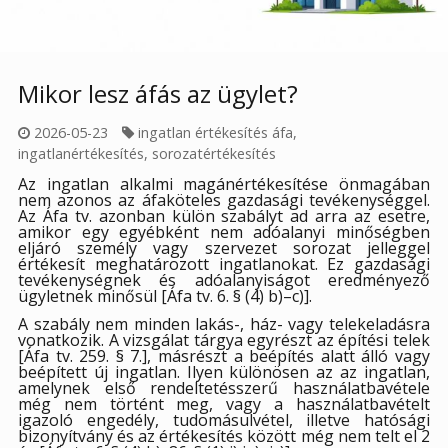
Mikor lesz áfás az ügylet?
2026-05-23
ingatlan értékesítés áfa
,
ingatlanértékesítés
,
sorozatértékesítés
Az ingatlan alkalmi magánértékesítése önmagában
nem azonos az áfaköteles gazdasági tevékenységgel.
Az Áfa tv. azonban külön szabályt ad arra az esetre,
amikor egy egyébként nem adóalanyi minőségben
eljáró személy vagy szervezet sorozat jelleggel
értékesít meghatározott ingatlanokat. Ez gazdasági
tevékenységnek és adóalanyiságot eredményező
ügyletnek minősül [Áfa tv. 6. § (4) b)–c)].
A szabály nem minden lakás-, ház- vagy telekeladásra
vonatkozik. A vizsgálat tárgya egyrészt az építési telek
[Áfa tv. 259. § 7.], másrészt a beépítés alatt álló vagy
beépített új ingatlan. Ilyen különösen az az ingatlan,
amelynek első rendeltetésszerű használatbavétele
még nem történt meg, vagy a használatbavételt
igazoló engedély, tudomásulvétel, illetve hatósági
bizonyítvány és az értékesítés között még nem telt el 2