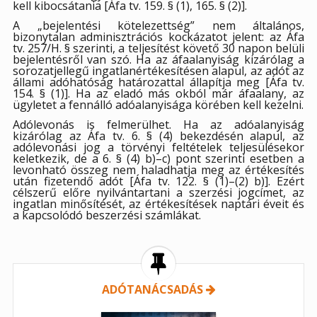
kell kibocsátania [Áfa tv. 159. § (1), 165. § (2)].
A „bejelentési kötelezettség” nem általános,
bizonytalan adminisztrációs kockázatot jelent: az Áfa
tv. 257/H. § szerinti, a teljesítést követő 30 napon belüli
bejelentésről van szó. Ha az áfaalanyiság kizárólag a
sorozatjellegű ingatlanértékesítésen alapul, az adót az
állami adóhatóság határozattal állapítja meg [Áfa tv.
154. § (1)]. Ha az eladó más okból már áfaalany, az
ügyletet a fennálló adóalanyisága körében kell kezelni.
Adólevonás is felmerülhet. Ha az adóalanyiság
kizárólag az Áfa tv. 6. § (4) bekezdésén alapul, az
adólevonási jog a törvényi feltételek teljesülésekor
keletkezik, de a 6. § (4) b)–c) pont szerinti esetben a
levonható összeg nem haladhatja meg az értékesítés
után fizetendő adót [Áfa tv. 122. § (1)–(2) b)]. Ezért
célszerű előre nyilvántartani a szerzési jogcímet, az
ingatlan minősítését, az értékesítések naptári éveit és
a kapcsolódó beszerzési számlákat.
ADÓTANÁCSADÁS