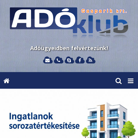
Adóügyeidben felvértezünk!