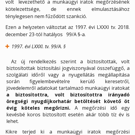
volt levezethető a munkaügyi iratok megőrzésének
kötelezettsége, de ennek elmulasztásához
ténylegesen nem fűződött szankció.
Ezen a helyzeten változtat az 1997. évi LXXXI tv. 2018.
december 23-tól hatályos 99/A §-a.
1997. évi LXXXI. tv. 99/A. §
Az új rendelkezés szerint a biztosítottak, volt
biztosítottak biztosítási jogviszonyával összefüggő, a
szolgálati időről vagy a nyugellátás megállapítása
során figyelembevételre kerülő keresetről,
jövedelemről adatokat tartalmazó munkaügyi iratokat
a biztosítottra, volt biztosítottra irányadó
öregségi nyugdíjkorhatár betöltését követő öt
évig köteles megőrizni.
A megőrzési idő egy
kevésbé koros biztosított esetén akár több tíz év is
lehet.
Kikre terjed ki a munkaügyi iratok megőrzési