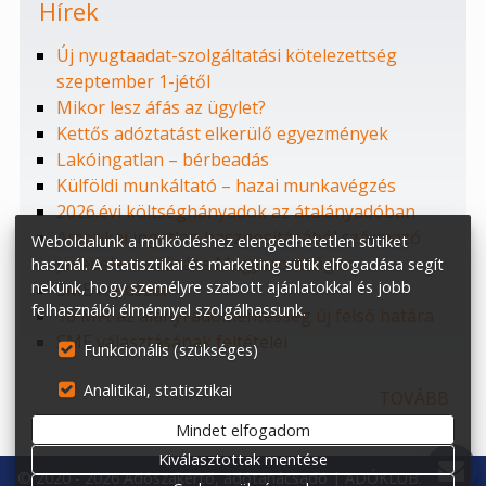
Hírek
Új nyugtaadat-szolgáltatási kötelezettség
szeptember 1-jétől
Mikor lesz áfás az ügylet?
Kettős adóztatást elkerülő egyezmények
Lakóingatlan – bérbeadás
Külföldi munkáltató – hazai munkavégzés
2026.évi költséghányadok az átalányadóban
Amerikai ingatlan hasznosításából származó
Weboldalunk a működéshez elengedhetetlen sütiket
jövedelem adózása Magyarországon
használ. A statisztikai és marketing sütik elfogadása segít
nekünk, hogy személyre szabott ajánlatokkal és jobb
SME rendszer
felhasználói élménnyel szolgálhassunk.
18 MFt az alanyi adómentesség új felső határa
SME választásának feltételei
Funkcionális (szükséges)
Analitikai, statisztikai
TOVÁBB
Mindet elfogadom
Kiválasztottak mentése
© 2020 - 2026 Adószakértő, adótanácsadó | ADÓKLUB.