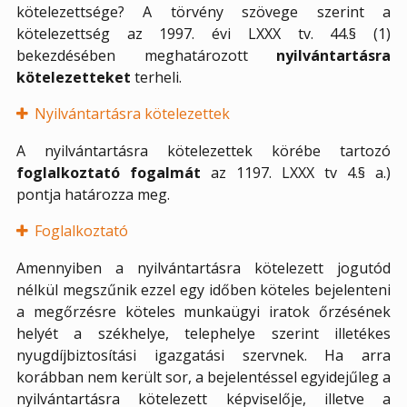
kötelezettsége? A törvény szövege szerint a
kötelezettség az 1997. évi LXXX tv. 44.§ (1)
bekezdésében meghatározott
nyilvántartásra
kötelezetteket
terheli.
Nyilvántartásra kötelezettek
A nyilvántartásra kötelezettek körébe tartozó
foglalkoztató fogalmát
az 1197. LXXX tv 4.§ a.)
pontja határozza meg.
Foglalkoztató
Amennyiben a nyilvántartásra kötelezett jogutód
nélkül megszűnik ezzel egy időben köteles bejelenteni
a megőrzésre köteles munkaügyi iratok őrzésének
helyét a székhelye, telephelye szerint illetékes
nyugdíjbiztosítási igazgatási szervnek. Ha arra
korábban nem került sor, a bejelentéssel egyidejűleg a
nyilvántartásra kötelezett képviselője, illetve a