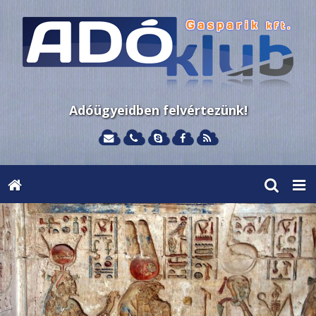
Adóügyeidben felvértezünk!