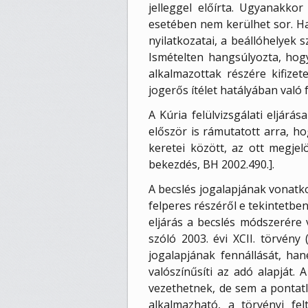
jelleggel előírta. Ugyanakko
esetében nem kerülhet sor. Ha
nyilatkozatai, a beállóhelyek 
Ismételten hangsúlyozta, hogy
alkalmazottak részére kifizet
jogerős ítélet hatályában való 
A Kúria felülvizsgálati eljárá
először is rámutatott arra, hog
keretei között, az ott megjelö
bekezdés, BH 2002.490.].
A becslés jogalapjának vonatko
felperes részéről e tekintetben
eljárás a becslés módszerére 
szóló 2003. évi XCII. törvény
jogalapjának fennállását, han
valószínűsíti az adó alapját
vezethetnek, de sem a pontatl
alkalmazható, a törvényi fe