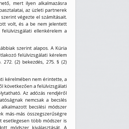
hető, mert ilyen alkalmazásra
sztalatai, az üzleti partnerek
szerint végezte el számításait.
tt volt, és a be nem jelentett
felülvizsgálati ellenkérelem a
lábbiak szerint alapos. A Kúria
atlakozó felülvizsgálati kérelem
. 272. (2) bekezdés, 275. § (2)
ati kérelmében nem érintette, a
ől következően a felülvizsgálati
lytatható. Az adózás rendjéről
óhatóságnak nemcsak a becslés
a alkalmazott becslési módszer
erek más-más összegszerűségre
tt esetlegesen több módszer is
ott módszer kiválasztását. A