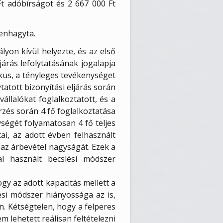
Ft adóbírságot és 2 667 000 Ft
benhagyta.
lyon kívül helyezte, és az első
járás lefolytatásának jogalapja
ikus, a tényleges tevékenységet
atott bizonyítási eljárás során
állalókat foglalkoztatott, és a
rzés során 4 fő foglalkoztatása
ségét folyamatosan 4 fő teljes
ai, az adott évben felhasznált
z árbevétel nagyságát. Ezek a
l használt becslési módszer
gy az adott kapacitás mellett a
lési módszer hiányossága az is,
n. Kétségtelen, hogy a felperes
 lehetett reálisan feltételezni