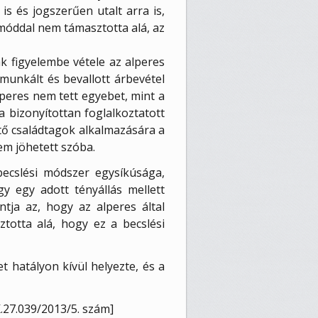
is és jogszerűen utalt arra is,
 móddal nem támasztotta alá, az
ák figyelembe vétele az alperes
imunkált és bevallott árbevétel
lperes nem tett egyebet, mint a
la bizonyítottan foglalkoztatott
ítő családtagok alkalmazására a
em jöhetett szóba.
 becslési módszer egysíkúsága,
y egy adott tényállás mellett
tja az, hogy az alperes által
totta alá, hogy ez a becslési
et hatályon kívül helyezte, és a
.27.039/2013/5. szám]