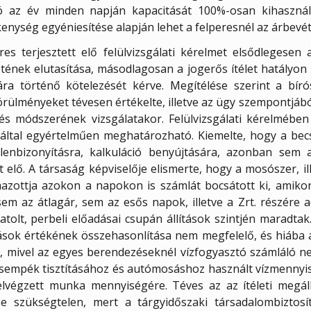
tó az év minden napján kapacitását 100%-osan kihasználv
kenység egyéniesítése alapján lehet a felperesnél az árbevé
res terjesztett elő felülvizsgálati kérelmet elsődlegesen 
tének elutasítása, másodlagosan a jogerős ítélet hatályon 
sára történő kötelezését kérve. Megítélése szerint a bír
körülményeket tévesen értékelte, illetve az ügy szempontj
s módszerének vizsgálatakor. Felülvizsgálati kérelmében 
záltal egyértelműen meghatározható. Kiemelte, hogy a bec
llenbizonyításra, kalkuláció benyújtására, azonban sem 
tt elő. A társaság képviselője elismerte, hogy a mosószer, 
azottja azokon a napokon is számlát bocsátott ki, amikor
sem az átlagár, sem az esős napok, illetve a Zrt. részére
atolt, perbeli előadásai csupán állítások szintjén maradta
tások értékének összehasonlítása nem megfelelő, és hiába 
, mivel az egyes berendezéseknél vízfogyasztó számláló 
csempék tisztításához és autómosáshoz használt vízmennyis
elvégzett munka mennyiségére. Téves az az ítéleti megáll
se szükségtelen, mert a tárgyidőszaki társadalombiztosí