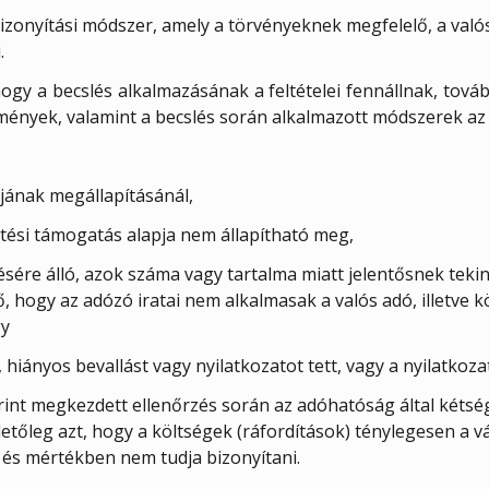
bizonyítási módszer, amely a törvényeknek megfelelő, a valós 
.
hogy a becslés alkalmazásának a feltételei fennállnak, továb
mények, valamint a becslés során alkalmazott módszerek az a
pjának megállapításánál,
vetési támogatás alapja nem állapítható meg,
ére álló, azok száma vagy tartalma miatt jelentősnek tekin
ő, hogy az adózó iratai nem alkalmasak a valós adó, illetve 
gy
iányos bevallást vagy nyilatkozatot tett, vagy a nyilatkozat
erint megkezdett ellenőrzés során az adóhatóság által két
lletőleg azt, hogy a költségek (ráfordítások) ténylegesen a 
 és mértékben nem tudja bizonyítani.