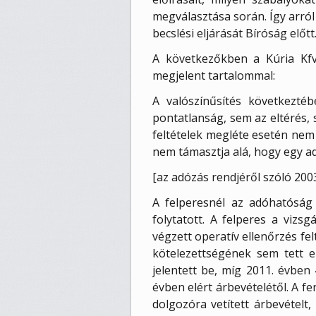
megválasztása során. Így arró
becslési eljárását Bíróság előtt
A következőkben a Kúria Kfv.
megjelent tartalommal:
A valószínűsítés következt
pontatlanság, sem az eltérés, 
feltételek megléte esetén nem 
nem támasztja alá, hogy egy ad
[az adózás rendjéről szóló 2003.
A felperesnél az adóhatóság 
folytatott. A felperes a viz
végzett operatív ellenőrzés fel
kötelezettségének sem tett e
jelentett be, míg 2011. évben
évben elért árbevételétől. A f
dolgozóra vetített árbevételt