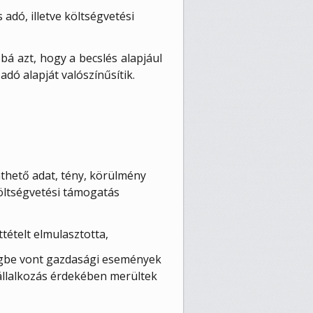
adó, illetve költségvetési
bá azt, hogy a becslés alapjául
dó alapját valószínűsítik.
thető adat, tény, körülmény
költségvetési támogatás
tételt elmulasztotta,
ségbe vont gazdasági események
vállalkozás érdekében merültek