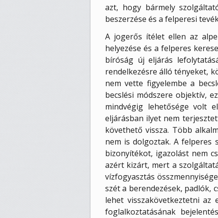
azt, hogy bármely szolgálta
beszerzése és a felperesi tevé
A jogerős ítélet ellen az alpe
helyezése és a felperes kerese
bíróság új eljárás lefolytatá
rendelkezésre álló tényeket, 
nem vette figyelembe a becslé
becslési módszere objektív, e
mindvégig lehetősége volt e
eljárásban ilyet nem terjeszte
követhető vissza. Több alkalm
nem is dolgoztak. A felperes 
bizonyítékot, igazolást nem cs
azért kizárt, mert a szolgálta
vízfogyasztás összmennyisége
szét a berendezések, padlók, 
lehet visszakövetkeztetni az 
foglalkoztatásának bejelenté