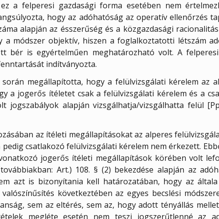
r ez a felperesi gazdasági forma esetében nem értelmez
ngsúlyozta, hogy az adóhatóság az operatív ellenőrzés tapa
száma alapján az ésszerűség és a közgazdasági racionalitás 
 a módszer objektív, hiszen a foglalkoztatotti létszám ado
ett bér is egyértelműen meghatározható volt. A felperesi 
fenntartását indítványozta.
sa során megállapította, hogy a felülvizsgálati kérelem az a
y a jogerős ítéletet csak a felülvizsgálati kérelem és a cs
lt jogszabályok alapján vizsgálhatja/vizsgálhatta felül [Pp
zásában az ítéleti megállapításokat az alperes felülvizsgál
 pedig csatlakozó felülvizsgálati kérelem nem érkezett. Ebb
vonatkozó jogerős ítéleti megállapítások körében volt lefo
 (továbbiakban: Art.) 108. § (2) bekezdése alapján az ad
em azt is bizonyítania kell határozatában, hogy az által
. A valószínűsítés következtében az egyes becslési módsz
anság, sem az eltérés, sem az, hogy adott tényállás melle
ltételek megléte esetén nem teszi jogszerűtlenné az ad