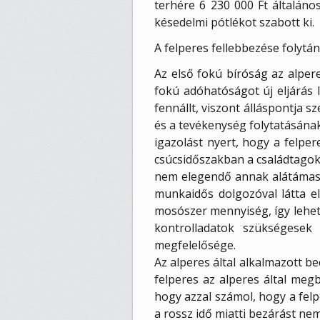
terhére 6 230 000 Ft általáno
késedelmi pótlékot szabott ki.
A felperes fellebbezése folytá
Az első fokú bíróság az alpere
fokú adóhatóságot új eljárás l
fennállt, viszont álláspontja 
és a tevékenység folytatásának
igazolást nyert, hogy a felper
csúcsidőszakban a családtagok 
nem elegendő annak alátámaszt
munkaidős dolgozóval látta el
mosószer mennyiség, így lehet
kontrolladatok szükségesek
megfelelősége.
Az alperes által alkalmazott b
felperes az alperes által megb
hogy azzal számol, hogy a felp
a rossz idő miatti bezárást ne