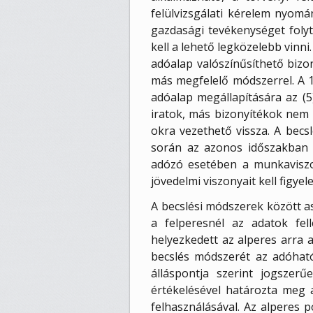
felülvizsgálati kérelem nyo
gazdasági tevékenységet folyt
kell a lehető legközelebb vinni
adóalap valószínűsíthető bizon
más megfelelő módszerrel. A 10
adóalap megállapítására az (5
iratok, más bizonyítékok nem 
okra vezethető vissza. A becs
során az azonos időszakban 
adózó esetében a munkaviszo
jövedelmi viszonyait kell figye
A becslési módszerek között as
a felperesnél az adatok fel
helyezkedett az alperes arra 
becslés módszerét az adóhat
álláspontja szerint jogszerű
értékelésével határozta meg a
felhasználásával. Az alperes 