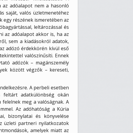
n az adóalapot nem a hasonló
ás saját, valós üzletmenetéhez
ások egy részének ismeretében az
óbagyártással, leltározással és
ni az adóalapot akkor is, ha az
ről, sem a kiadásokról adatok,
az adózó érdekkörén kívül eső
kintettel valószínűsíti. Ennek
lytató adózók – magánszemély
ek között végzők – kereseti,
endelkezésre. A perbeli esetben
n feltárt adatkülönbség okán
m felelnek meg a valóságnak. A
emmel. Az adóhatóság a Kúria
ai, bizonylatai és könyvelése
 üzleti partneri nyilatkozatok
entmondások, amelyek miatt az