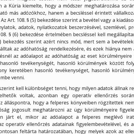
mán a Kúria kiemelte, hogy a módszer meghatározása sorá
ató más adózókhoz, hanem a becsléssel érintett vállalkoz
. Az Art. 108. § (5) bekezdése szerint a bevétel vagy a kiad
ylatok, adatok, nyilatkozatok beszerzésével, szemlével, pr
8. § (6) bekezdése értelmében becsléssel kell megállapíta
) bekezdés szerint azért nincs mód, mert sem a bevételek
álltak az adóhatóság rendelkezésére, és ezek hiánya nem 
lésnél az adóalapot az adóhatóság az eset körülményeire te
hasonló tevékenységét, hasonló körülmények között fo
ny keretében hasonló tevékenységet, hasonló körülmény
lembe venni.
zerint kell különbséget tenni, hogy milyen adatok állnak r
lelhetők voltak, azonban egy operatív ellenőrzés sorá
az álláspontra, hogy a felperes könyveiben rögzítettek ne
óság jogosult meghatározni az ügy körülményeire figyel
en járt el, mikor az adóalapot a felperes meglévő irat
z operatív ellenőrzés adatainak figyelembevételével, és az
pontosan feltárta határozatában, hogy melyek azok az ell