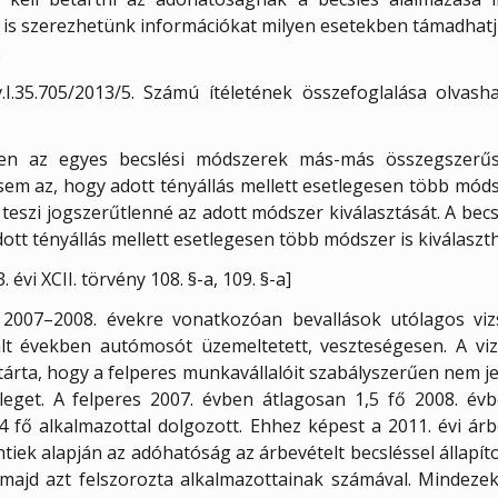
l is szerezhetünk információkat milyen esetekben támadhat
.
I.35.705/2013/5. Számú ítéletének összefoglalása olvash
ében az egyes becslési módszerek más-más összegszerű
sem az, hogy adott tényállás mellett esetlegesen több móds
teszi jogszerűtlenné az adott módszer kiválasztását. A bec
ott tényállás mellett esetlegesen több módszer is kiválaszt
 évi XCII. törvény 108. §-a, 109. §-a]
2007–2008. évekre vonatkozóan bevallások utólagos vizs
sgált években autómosót üzemeltetett, veszteségesen. A v
tárta, hogy a felperes munkavállalóit szabályszerűen nem je
leget. A felperes 2007. évben átlagosan 1,5 fő 2008. évb
 4 fő alkalmazottal dolgozott. Ehhez képest a 2011. évi ár
entiek alapján az adóhatóság az árbevételt becsléssel állapí
, majd azt felszorozta alkalmazottainak számával. Mindez