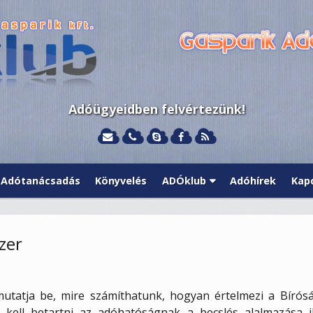
Adóügyeidben felvértezünk!
Adótanácsadás
Könyvelés
ADÓklub
Adóhírek
Kap
zer
 mutatja be, mire számíthatunk, hogyan értelmezi a Bírós
at kell betartni az adóhatóságnak a becslés alalmazása 