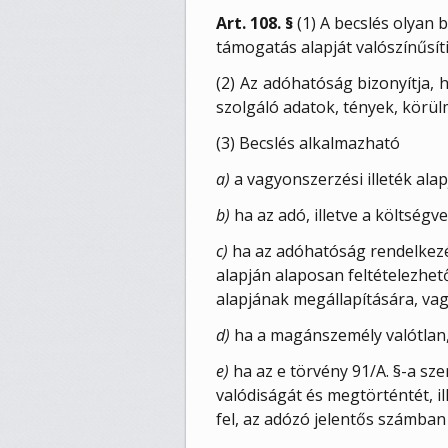
Art. 108. §
(1) A becslés olyan 
támogatás alapját valószínűsíti
(2) Az adóhatóság bizonyítja, 
szolgáló adatok, tények, körül
(3) Becslés alkalmazható
a)
a vagyonszerzési illeték ala
b)
ha az adó, illetve a költség
c)
ha az adóhatóság rendelkezés
alapján alaposan feltételezhet
alapjának megállapítására, va
d)
ha a magánszemély valótlan, h
e)
ha az e törvény 91/A. §-a sz
valódiságát és megtörténtét, i
fel, az adózó jelentős számban