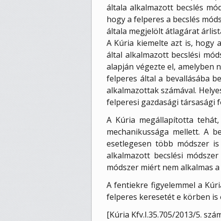
általa alkalmazott becslés mód
hogy a felperes a becslés móds
általa megjelölt átlagárat árli
A Kúria kiemelte azt is, hogy 
által alkalmazott becslési mód
alapján végezte el, amelyben n
felperes által a bevallásába be
alkalmazottak számával. Helyes
felperesi gazdasági társasági 
A Kúria megállapította tehát,
mechanikussága mellett. A be
esetlegesen több módszer is k
alkalmazott becslési módszer
módszer miért nem alkalmas a 
A fentiekre figyelemmel a Kúria
felperes keresetét e körben is 
[Kúria Kfv.I.35.705/2013/5. sz