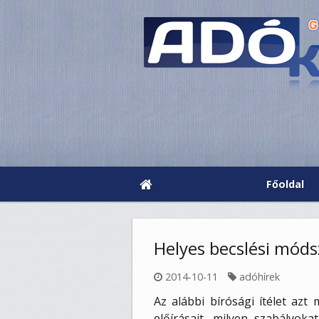
Főoldal
Helyes becslési móds
2014-10-11
adóhírek
Az alábbi bírósági ítélet azt
előírásait, milyen szabályok