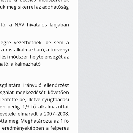
juk meg sikerrel az adóhatóság
ató, a NAV hivatalos lapjában
ségre vezethetnek, de sem a
zer is alkalmazható, a törvényi
slési módszer helytelenségét az
ható, alkalmazható.
gálatára irányuló ellenőrzést
izsgálat megkezdését követően
lentette be, illetve nyugtaadási
en pedig 1,9 fő alkalmazottat
bevétele elmaradt a 2007–2008.
totta meg. Meghatározta az 1 fő
ek eredményeképpen a felperes