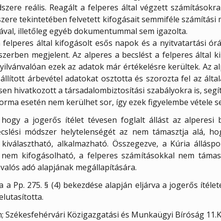
szere reális. Reagált a felperes által végzett számításokra 
zere tekintetében felvetett kifogásait semmiféle számítási
stával, illetőleg egyéb dokumentummal sem igazolta.
a felperes által kifogásolt esős napok és a nyitvatartási ór
szerben megjelent. Az alperes a becslést a felperes által k
yilvánvalóan ezek az adatok már értékelésre kerültek. Az a
állított árbevétel adatokat osztotta és szorozta fel az álta
en hivatkozott a társadalombiztosítási szabályokra is, seg
forma esetén nem kerülhet sor, így ezek figyelembe vétele s
 hogy a jogerős ítélet tévesen foglalt állást az alperesi
cslési módszer helytelenségét az nem támasztja alá, hog
iválasztható, alkalmazható. Összegezve, a Kúria álláspon
 nem kifogásolható, a felperes számításokkal nem támasz
valós adó alapjának megállapítására.
 a Pp. 275. § (4) bekezdése alapján eljárva a jogerős ítélet
elutasította.
ám; Székesfehérvári Közigazgatási és Munkaügyi Bíróság 11.K