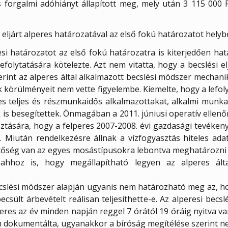
s forgalmi adóhiányt állapított meg, mely után 3 115 000 
n eljárt alperes határozatával az első fokú határozatot hely
si határozatot az első fokú határozatra is kiterjedően hatá
efolytatására kötelezte. Azt nem vitatta, hogy a becslési el
szerint az alperes által alkalmazott becslési módszer mechan
 körülményeit nem vette figyelembe. Kiemelte, hogy a lefolyt
es teljes és részmunkaidős alkalmazottakat, alkalmi munkav
is besegítettek. Önmagában a 2011. júniusi operatív ellenő
ására, hogy a felperes 2007-2008. évi gazdasági tevékeny
. Miután rendelkezésre állnak a vízfogyasztás hiteles adat
őség van az egyes mosástípusokra lebontva meghatározni a
 ahhoz is, hogy megállapítható legyen az alperes álta
ecslési módszer alapján ugyanis nem határozható meg az, ho
ecsült árbevételt reálisan teljesíthette-e. Az alperesi becs
eres az év minden napján reggel 7 órától 19 óráig nyitva va
m dokumentálta, ugyanakkor a bíróság megítélése szerint nem