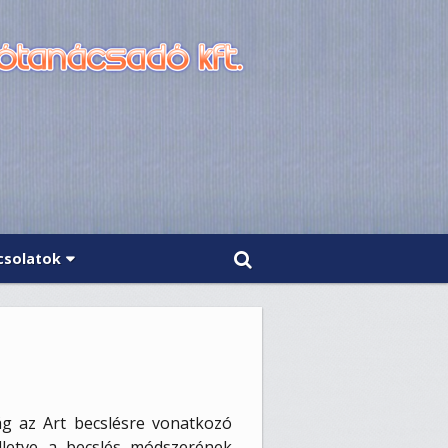
csolatok
ág az Art becslésre vonatkozó
illetve a becslés módszerének