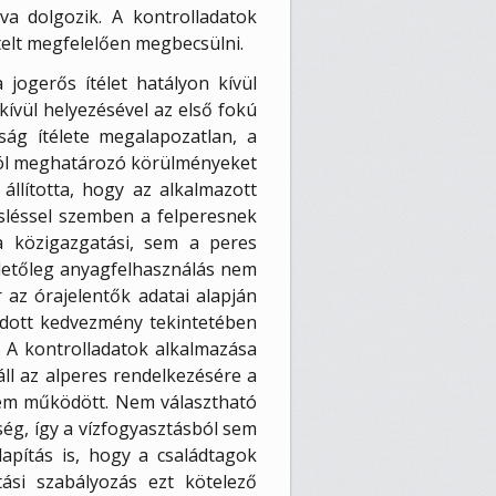
a dolgozik. A kontrolladatok
telt megfelelően megbecsülni.
a jogerős ítélet hatályon kívül
kívül helyezésével az első fokú
óság ítélete megalapozatlan, a
ából meghatározó körülményeket
állította, hogy az alkalmazott
sléssel szemben a felperesnek
a közigazgatási, sem a peres
illetőleg anyagfelhasználás nem
 az órajelentők adatai alapján
 adott kedvezmény tekintetében
k. A kontrolladatok alkalmazása
áll az alperes rendelkezésére a
nem működött. Nem választható
ég, így a vízfogyasztásból sem
apítás is, hogy a családtagok
tási szabályozás ezt kötelező