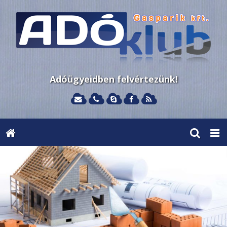
Adóügyeidben felvértezünk!