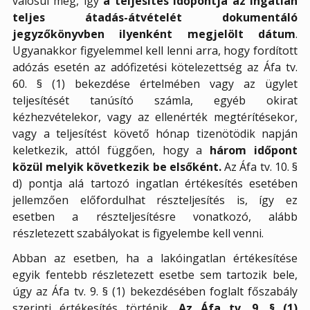
valósul meg, így
a teljesítés időpontja az ingatlan
teljes átadás-átvételét dokumentáló
jegyzőkönyvben ilyenként megjelölt dátum
.
Ugyanakkor figyelemmel kell lenni arra, hogy fordított
adózás esetén az adófizetési kötelezettség az Áfa tv.
60. § (1) bekezdése értelmében vagy az ügylet
teljesítését tanúsító számla, egyéb okirat
kézhezvételekor, vagy az ellenérték megtérítésekor,
vagy a teljesítést követő hónap tizenötödik napján
keletkezik, attól függően, hogy a
három időpont
közül
melyik következik be elsőként.
Az Áfa tv. 10. §
d) pontja alá tartozó ingatlan értékesítés esetében
jellemzően előfordulhat részteljesítés is, így ez
esetben a részteljesítésre vonatkozó, alább
részletezett szabályokat is figyelembe kell venni.
Abban az esetben, ha a lakóingatlan értékesítése
egyik fentebb részletezett esetbe sem tartozik bele,
úgy az Áfa tv. 9. § (1) bekezdésében foglalt főszabály
szerinti értékesítés történik.
Az Áfa tv. 9. § (1)