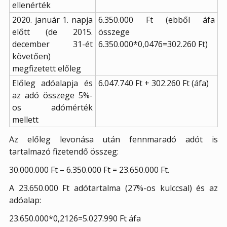
ellenérték
2020. január 1. napja
6.350.000 Ft (ebből áfa
előtt (de 2015.
összege
december 31-ét
6.350.000*0,0476=302.260 Ft)
követően)
megfizetett előleg
Előleg adóalapja és
6.047.740 Ft + 302.260 Ft (áfa)
az adó összege 5%-
os adómérték
mellett
Az előleg levonása után fennmaradó adót is
tartalmazó fizetendő összeg:
30.000.000 Ft – 6.350.000 Ft = 23.650.000 Ft.
A 23.650.000 Ft adótartalma (27%-os kulccsal) és az
adóalap:
23.650.000*0,2126=5.027.990 Ft áfa