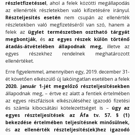
részletfizetéssel
, ahol a felek közötti megállapodás
az ellenérték részletekben való kifizetésére irányul.
Részteljesítés esetén
nem csupán az ellenérték
részletekben való megfizetéséről van szó, hanem a
felek az
ügylet természetben osztható tárgyát
megbontják
, és
az egyes részek külön történő
átadás-átvételében állapodnak meg,
illetve az
egyes részekhez rendelnek meghatározott
ellenértéket.
Erre figyelemmel, amennyiben egy, 2019. december 31-
ét követően elkészülő új lakóingatlan esetében a felek
2020. január 1-jét megelőző részteljesítésekben
állapodnak meg, – értve ez alatt a fentiek értelmében
az egyes részfázisok elkészüléséhez igazodó fizetési
és számla kibocsátási kötelezettséget is –
úgy az
egyes részteljesítések az Áfa tv. 57. § (1)
bekezdése értelmében teljesítésnek minősülnek,
és
az ellenérték részteljesítés(ek)hez igazodó