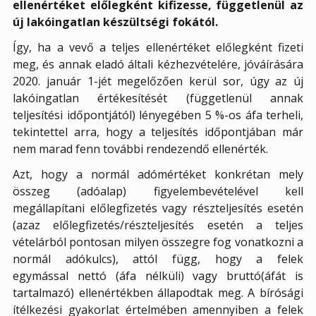
ellenértéket előlegként kifizesse, függetlenül az
új lakóingatlan készültségi fokától.
Így, ha a vevő a teljes ellenértéket előlegként fizeti
meg, és annak eladó általi kézhezvételére, jóváírására
2020. január 1-jét megelőzően kerül sor, úgy az új
lakóingatlan értékesítését (függetlenül annak
teljesítési időpontjától) lényegében 5 %-os áfa terheli,
tekintettel arra, hogy a teljesítés időpontjában már
nem marad fenn további rendezendő ellenérték.
Azt, hogy a normál adómértéket konkrétan mely
összeg (adóalap) figyelembevételével kell
megállapítani előlegfizetés vagy részteljesítés esetén
(azaz előlegfizetés/részteljesítés esetén a teljes
vételárból pontosan milyen összegre fog vonatkozni a
normál adókulcs), attól függ, hogy a felek
egymással nettó (áfa nélküli) vagy bruttó(áfát is
tartalmazó) ellenértékben állapodtak meg. A bírósági
ítélkezési gyakorlat értelmében amennyiben a felek