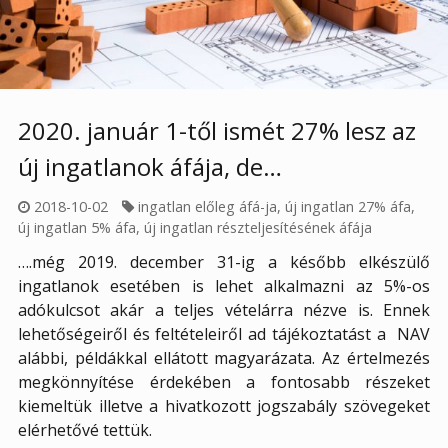
2020. január 1-től ismét 27% lesz az
új ingatlanok áfája, de…
2018-10-02
ingatlan előleg áfá-ja
,
új ingatlan 27% áfa
,
új ingatlan 5% áfa
,
új ingatlan részteljesítésének áfája
….még 2019. december 31-ig a később elkészülő
ingatlanok esetében is lehet alkalmazni az 5%-os
adókulcsot akár a teljes vételárra nézve is. Ennek
lehetőségeiről és feltételeiről ad tájékoztatást a
NAV
alábbi, példákkal ellátott magyarázata. Az értelmezés
megkönnyítése érdekében a fontosabb részeket
kiemeltük illetve a hivatkozott jogszabály szövegeket
elérhetővé tettük.