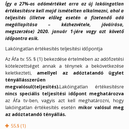
Így a 27%-os adómértéket arra az új lakóingatlan
értékesítésre kell majd ismételten alkalmazni, ahol a
teljesítés (illetve előleg esetén a fizetendő adó
megállapítása – kézhezvétele, jóváírása,
megszerzése) 2020. január 1-jére vagy azt követő
időpontra esik.
Lakóingatlan értékesítés teljesítési időpontja
Az Áfa tv. 55. § (1) bekezdése értelmében az adófizetési
kötelezettséget annak a ténynek a bekövetkezése
keletkezteti,
amellyel az adóztatandó ügylet
tényállásszerűen
megvalósul(teljesítés).
Lakóingatlan értékesítésre
nincs speciális teljesítési időpont meghatározva
az Áfa tv-ben, vagyis azt kell meghatározni, hogy
lakóingatlan értékesítés esetén
mikor valósul meg
az adóztatandó tényállás.
55.§ (1)