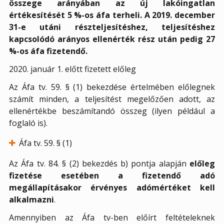
összege arányában az új lakóingatlan
értékesítését 5 %-os áfa terheli.
A 2019. december
31-e utáni részteljesítéshez, teljesítéshez
kapcsolódó arányos ellenérték rész után pedig 27
%-os áfa fizetendő.
2020. január 1. előtt fizetett előleg
Az Áfa tv. 59. § (1) bekezdése értelmében előlegnek
számít minden, a teljesítést megelőzően adott, az
ellenértékbe beszámítandó összeg (ilyen például a
foglaló is).
Áfa tv. 59. § (1)
Az Áfa tv. 84. § (2) bekezdés b) pontja alapján
előleg
fizetése esetében a fizetendő adó
megállapításakor érvényes adómértéket kell
alkalmazni
.
Amennyiben az Áfa tv-ben előírt feltételeknek