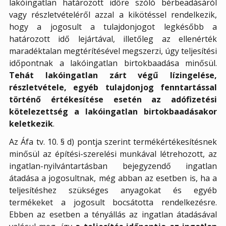
lakóingatlan határozott időre szóló bérbeadásáról
vagy részletvételéről azzal a kikötéssel rendelkezik,
hogy a jogosult a tulajdonjogot legkésőbb a
határozott idő lejártával, illetőleg az ellenérték
maradéktalan megtérítésével megszerzi, úgy teljesítési
időpontnak a lakóingatlan birtokbaadása minősül.
Tehát lakóingatlan zárt végű lízingelése,
részletvétele, egyéb tulajdonjog fenntartással
történő értékesítése esetén az adófizetési
kötelezettség a lakóingatlan birtokbaadásakor
keletkezik
.
Az Áfa tv. 10. § d) pontja szerint termékértékesítésnek
minősül az építési-szerelési munkával létrehozott, az
ingatlan-nyilvántartásban bejegyzendő ingatlan
átadása a jogosultnak, még abban az esetben is, ha a
teljesítéshez szükséges anyagokat és egyéb
termékeket a jogosult bocsátotta rendelkezésre.
Ebben az esetben a tényállás az ingatlan átadásával