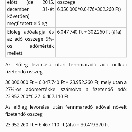
előtt (de 2015.
összege
december 31-ét
6.350.000*0,0476=302.260 Ft)
követően)
megfizetett előleg
Előleg adóalapja és
6.047.740 Ft + 302.260 Ft (áfa)
az adó összege 5%-
os adómérték
mellett
Az előleg levonása után fennmaradó adó nélküli
fizetendő összeg:
30.000.000 Ft – 6.047.740 Ft = 23.952.260 Ft, mely után a
27%-os adómértékkel számolva a fizetendő adó:
23.952.260*0,27=6.467.110 Ft
Az előleg levonása után fennmaradó adóval növelt
fizetendő összeg:
23.952.260 Ft + 6.467.110 Ft (áfa) = 30.419.370 Ft