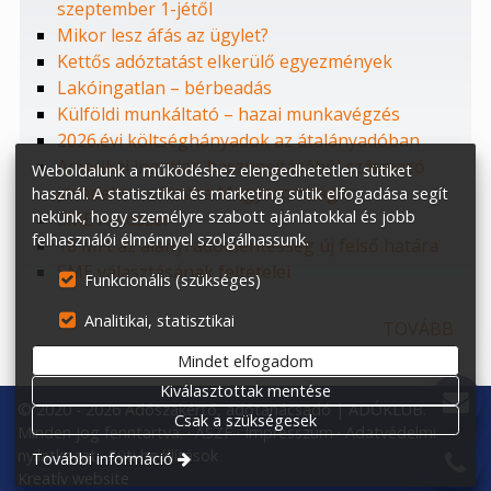
szeptember 1-jétől
Mikor lesz áfás az ügylet?
Kettős adóztatást elkerülő egyezmények
Lakóingatlan – bérbeadás
Külföldi munkáltató – hazai munkavégzés
2026.évi költséghányadok az átalányadóban
Amerikai ingatlan hasznosításából származó
Weboldalunk a működéshez elengedhetetlen sütiket
jövedelem adózása Magyarországon
használ. A statisztikai és marketing sütik elfogadása segít
nekünk, hogy személyre szabott ajánlatokkal és jobb
SME rendszer
felhasználói élménnyel szolgálhassunk.
18 MFt az alanyi adómentesség új felső határa
SME választásának feltételei
Funkcionális (szükséges)
Analitikai, statisztikai
TOVÁBB
Mindet elfogadom
Kiválasztottak mentése
© 2020 - 2026 Adószakértő, adótanácsadó | ADÓKLUB.
Csak a szükségesek
Minden jog fenntartva.
ÁSZF
Impresszum
Adatvédelmi
nyilatkozat
Süti beállítások
További információ
Kreatív website