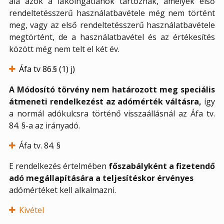
alá azok a lakóingatlanok tartoznak, amelyek első
rendeltetésszerű használatbavétele még nem történt
meg, vagy az első rendeltetésszerű használatbavétele
megtörtént, de a használatbavétel és az értékesítés
között még nem telt el két év.
Áfa tv 86.§ (1) j)
A Módosító törvény nem határozott meg speciális
átmeneti rendelkezést az adómérték váltásra,
így
a normál adókulcsra történő visszaállásnál az Áfa tv.
84. §-a az irányadó.
Áfa tv. 84. §
E rendelkezés értelmében
főszabályként a fizetendő
adó megállapítására a teljesítéskor érvényes
adómértéket kell alkalmazni.
Kivétel