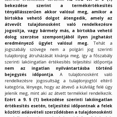
bekezdése szerint a termékértékesítés
tényállásszerűen akkor valósul meg, amikor a
birtokba vehető dolgot átengedik, amely az
átvevőt tulajdonosként való rendelkezésre
jogosítja, vagy bármely más, a birtokba vehető
dolog szerzése szempontjából ilyen joghatást
eredményező ügylet valósul meg.
Tehát a
jogszabály szövege nem a polgári jog szerinti
tulajdonjog átruházását kívánja meg, így a főszabály
szerinti lakóingatlan értékesítés teljesítési időpontja
nem az ingatlan nyilvántartásba történő
bejegyzés időpontja
. A tulajdonosként való
rendelkezésre jogosultság a tulajdonjogtól eltérő
kategória, lényege, hogy az átvevő a külvilág felé úgy
jelenik meg, mint aki az átvett termékkel rendelkezik.
Ezért a 9. § (1) bekezdése szerinti lakóingatlan
értékesítés esetén, teljesítési időpontnak a felek
közötti adásvételi szerződésben a tulajdonoskénti