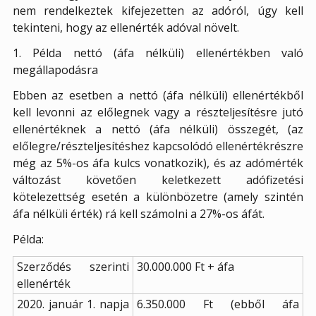
nem rendelkeztek kifejezetten az adóról, úgy kell
tekinteni, hogy az ellenérték adóval növelt.
1. Példa nettó (áfa nélküli) ellenértékben való
megállapodásra
Ebben az esetben a nettó (áfa nélküli) ellenértékből
kell levonni az előlegnek vagy a részteljesítésre jutó
ellenértéknek a nettó (áfa nélküli) összegét, (az
előlegre/részteljesítéshez kapcsolódó ellenértékrészre
még az 5%-os áfa kulcs vonatkozik), és az adómérték
változást követően keletkezett adófizetési
kötelezettség esetén a különbözetre (amely szintén
áfa nélküli érték) rá kell számolni a 27%-os áfát.
Példa:
Szerződés szerinti
30.000.000 Ft + áfa
ellenérték
2020. január 1. napja
6.350.000 Ft (ebből áfa