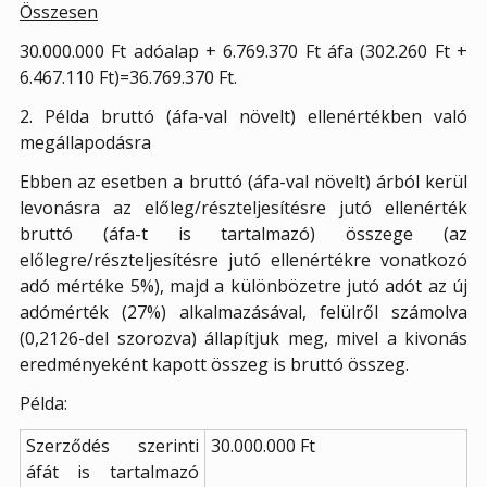
Összesen
30.000.000 Ft adóalap + 6.769.370 Ft áfa (302.260 Ft +
6.467.110 Ft)=36.769.370 Ft.
2. Példa bruttó (áfa-val növelt) ellenértékben való
megállapodásra
Ebben az esetben a bruttó (áfa-val növelt) árból kerül
levonásra az előleg/részteljesítésre jutó ellenérték
bruttó (áfa-t is tartalmazó) összege (az
előlegre/részteljesítésre jutó ellenértékre vonatkozó
adó mértéke 5%), majd a különbözetre jutó adót az új
adómérték (27%) alkalmazásával, felülről számolva
(0,2126-del szorozva) állapítjuk meg, mivel a kivonás
eredményeként kapott összeg is bruttó összeg.
Példa:
Szerződés szerinti
30.000.000 Ft
áfát is tartalmazó