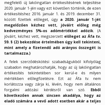
megfelelő új lakóingatlan értékesítésének teljesítése
2020. január 1-jén vagy ezt követően történik, de ezen
értékesítéshez 2016. január 1. és 2019. december 31.
között fizettek előleget, úgy
a 2020. január 1-jét
megelőzően kézhez vett, jóváírt előleg még
kedvezményes 5%-os adómértékkel adózik
. (A
jóváírt, kézhez vett, megszerzett
előleget az Áfa tv.
59. § (2) bekezdése értelmében úgy kell tekinteni,
mint amely a fizetendő adó arányos összegét is
tartalmazza.)
A felek szerződéskötési szabadságukból kifolyólag
szabadon meghatározhatják, hogy az új lakóingatlan
értékesítés tekintetében sor kerül-e és milyen
mértékben előlegfizetésre. Ezt az Áfa tv. nem
korlátozza vagy zárja ki, lévén, hogy nem általános
forgalmi adózási kérdésről van szó.
Ebből
következően annak sincsen akadálya, hogy az
eladó számára a vevő adott esetben akár a teljes