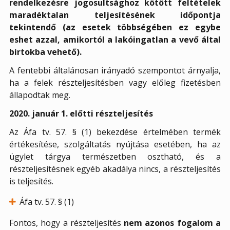
rendelkezésre jogosultsághoz kötött feltételek
maradéktalan teljesítésének időpontja
tekintendő (az esetek többségében ez egybe
eshet azzal, amikortól a lakóingatlan a vevő által
birtokba vehető).
A fentebbi általánosan irányadó szempontot árnyalja,
ha a felek részteljesítésben vagy előleg fizetésben
állapodtak meg.
2020. január 1. előtti részteljesítés
Az Áfa tv. 57. § (1) bekezdése értelmében termék
értékesítése, szolgáltatás nyújtása esetében, ha az
ügylet tárgya természetben osztható, és a
részteljesítésnek egyéb akadálya nincs, a részteljesítés
is teljesítés.
Áfa tv. 57. § (1)
Fontos, hogy a részteljesítés
nem azonos fogalom a