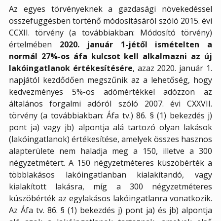
Az egyes törvényeknek a gazdasági növekedéssel
összefüggésben történő módosításáról szóló 2015. évi
CCXII. törvény (a továbbiakban: Módosító törvény)
értelmében
2020. január 1-jétől ismételten a
normál 27%-os áfa kulcsot kell alkalmazni
az új
lakóingatlanok értékesítésére
, azaz 2020. január 1.
napjától kezdődően megszűnik az a lehetőség, hogy
kedvezményes 5%-os adómértékkel adózzon az
általános forgalmi adóról szóló 2007. évi CXXVII.
törvény (a továbbiakban: Áfa tv.) 86. § (1) bekezdés j)
pont ja) vagy jb) alpontja alá tartozó olyan lakások
(lakóingatlanok) értékesítése, amelyek összes hasznos
alapterülete nem haladja meg a 150, illetve a 300
négyzetmétert. A 150 négyzetméteres küszöbérték a
többlakásos lakóingatlanban kialakítandó, vagy
kialakított lakásra, míg a 300 négyzetméteres
küszöbérték az egylakásos lakóingatlanra vonatkozik.
Az Áfa tv. 86. § (1) bekezdés j) pont ja) és jb) alpontja