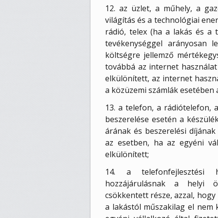
12. az üzlet, a műhely, a gazd
világítás és a technológiai ener
rádió, telex (ha a lakás és a
tevékenységgel arányosan le
költségre jellemző mértékegys
továbbá az internet használat
elkülönített, az internet haszn
a közüzemi számlák esetében a
13. a telefon, a rádiótelefon, 
beszerelése esetén a készülék 
árának és beszerelési díjának
az esetben, ha az egyéni vá
elkülönített;
14. a telefonfejlesztési 
hozzájárulásnak a helyi ön
csökkentett része, azzal, hogy
a lakástól műszakilag el nem k