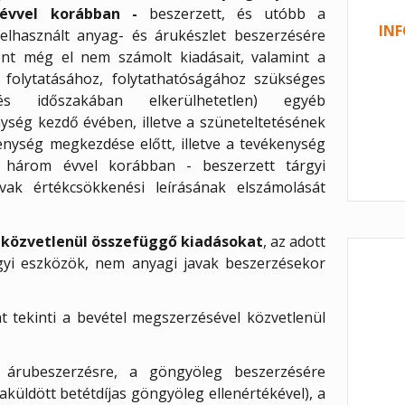
évvel korábban -
beszerzett, és utóbb a
INF
elhasznált anyag- és árukészlet beszerzésére
ént még el nem számolt kiadásait, valamint a
folytatásához, folytathatóságához szükséges
s időszakában elkerülhetetlen) egyéb
ység kezdő évében, illetve a szüneteltetésének
nység megkezdése előtt, illetve a tevékenység
bb három évvel korábban - beszerzett tárgyi
ak értékcsökkenési leírásának elszámolását
 közvetlenül összefüggő kiadásokat
, az adott
rgyi eszközök, nem anyagi javak beszerzésekor
t tekinti a bevétel megszerzésével közvetlenül
 árubeszerzésre, a göngyöleg beszerzésére
zaküldött betétdíjas göngyöleg ellenértékével), a