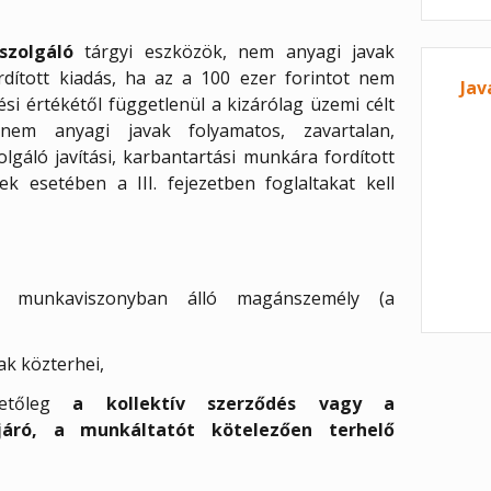
szolgáló
tárgyi eszközök, nem anyagi javak
ordított kiadás, ha az a 100 ezer forintot nem
Jav
si értékétől függetlenül a kizárólag üzemi célt
 nem anyagi javak folyamatos, zavartalan,
lgáló javítási, karbantartási munkára fordított
k esetében a III. fejezetben foglaltakat kell
al munkaviszonyban álló magánszemély (a
nak közterhei,
lletőleg
a kollektív szerződés vagy a
járó, a munkáltatót kötelezően terhelő