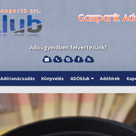
Adóügyeidben felvértezünk!
Adótanácsadás
Könyvelés
ADÓklub
Adóhírek
Kap