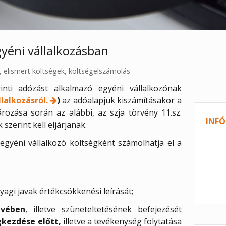
yéni vállalkozásban
,
elismert költségek
,
költségelszámolás
rinti adózást alkalmazó egyéni vállalkozónak
lalkozásról.
)
az adóalapjuk kiszámításakor a
rozása során az alábbi, az szja törvény 11.sz.
INFÓ
 szerint kell eljárjanak.
egyéni vállalkozó költségként számolhatja el a
yagi javak értékcsökkenési leírását;
évében
, illetve szüneteltetésének befejezését
kezdése előtt,
illetve a tevékenység folytatása