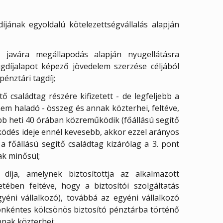
íjának egyoldalú kötelezettségvállalás alapján
javára megállapodás alapján nyugellátásra
ugdíjalapot képező jövedelem szerzése céljából
énztári tagdíj;
ítő családtag részére kifizetett - de legfeljebb a
m haladó - összeg és annak közterhei, feltéve,
bb heti 40 órában közreműködik (főállású segítő
ködés ideje ennél kevesebb, akkor ezzel arányos
a főállású segítő családtag kizárólag a 3. pont
k minősül;
 díja, amelynek biztosítottja az alkalmazott
setében feltéve, hogy a biztosítói szolgáltatás
éni vállalkozó), továbbá az egyéni vállalkozó
 önkéntes kölcsönös biztosító pénztárba történő
nnak közterhei;