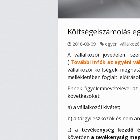
Költségelszámolás eg
2018-08-09
egyéni vállalkozó
A vállalkozói jövedelem sze
(
További infók az egyéni vál
vállalkozói költségek meghatá
mellékletében foglalt
előírások
Ennek figyelembevételével az 
következőket:
a) a vállalkozói kivétet;
b) a tárgyi eszközök és nem an
c) a
tevékenység kezdő 
követően
a tevékenység meg