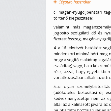
Cégautó használat
c) magán-nyugdíjpénztári tagd
történő kiegészítése;
valamint más magánszemély 
jogosító szolgálati idő és ny
fizetett összeg, magán-nyugdíjp
4. a 16. életévét betöltött seg
mindenkori minimálbért meg ne
hogy a segítő családtag legalá
családtag) vagy, ha a közremű
rész, azzal, hogy egyebekben 
vonatkozásában alkalmazottna
5.az olyan személybiztosítás
(adóköteles biztosítási díj e
kedvezményezettje nem az egy
által az alkalmazott javára az
munkáltatói hozzájárulás és a