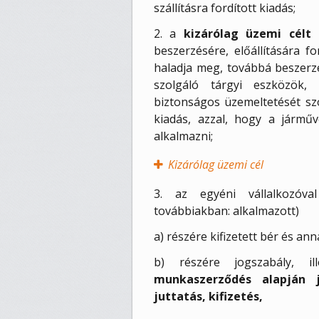
szállításra fordított kiadás;
2. a
kizárólag üzemi célt 
beszerzésére, előállítására f
haladja meg, továbbá beszerzé
szolgáló tárgyi eszközök,
biztonságos üzemeltetését szo
kiadás, azzal, hogy a járműve
alkalmazni;
Kizárólag üzemi cél
3. az egyéni vállalkozóv
továbbiakban: alkalmazott)
a) részére kifizetett bér és an
b) részére jogszabály, i
munkaszerződés alapján 
juttatás, kifizetés,