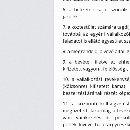
6. a befizetett saját szociáli
járulék;
7. a köztestület számára tagdí
továbbá az egyéni vállalkozói
feladatot is ellátó egyesület s
8. a megrendelő, a vevő által ig
9. a bevétel, illetve az ehh
kifizetett vagyon-, felelősség-, 
10. a vállalkozási tevékenysé
(kölcsönre) kifizetett kamat
beszerzési árának részét képez
11. a központi költségveté
megfizetett, kizárólag a tevék
vám, vámkezelési díj, perköl
pótlék, kivéve, ha a tárgyi esz