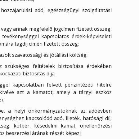
s hozzájárulási adó, egészségügyi szolgáltatási
j vagy annak megfelelő jogcímen fizetett összeg,
 tevékenységgel kapcsolatos érdek-képviseleti
zámára tagdíj címén fizetett összeg;
azolt szavatossági és jótállási költség;
ez szükséges feltételek biztosítása érdekében
kockázati biztosítás díja;
ggel kapcsolatban felvett pénzintézeti hitelre
, kivéve azt a kamatot, amely a tárgyi eszköz
i;
sbe, a helyi önkormányzatoknak az adóévben
enységhez kapcsolódó adó, illeték, hatósági díj,
tség, kötbér, késedelmi kamat, önellenőrzési
köz beszerzési árának részét képezi;