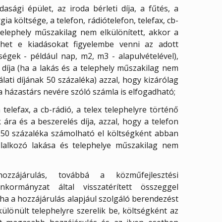
asági épület, az iroda bérleti díja, a fűtés, a
gia költsége, a telefon, rádiótelefon, telefax, cb-
 telephely műszakilag nem elkülönített, akkor a
het e kiadásokat figyelembe venni az adott
égek - például nap, m2, m3 - alapulvételével),
 díja (ha a lakás és a telephely műszakilag nem
álati díjának 50 százaléka) azzal, hogy kizárólag
 házastárs nevére szóló számla is elfogadható;
a telefax, a cb-rádió, a telex telephelyre történő
ára és a beszerelés díja, azzal, hogy a telefon
 50 százaléka számolható el költségként abban
llalkozó lakása és telephelye műszakilag nem
hozzájárulás, továbbá a közműfejlesztési
kormányzat által visszatérített összeggel
 ha a hozzájárulás alapjául szolgáló berendezést
ülönült telephelyre szerelik be, költségként az