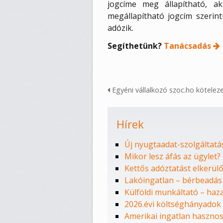
jogcíme meg állapítható, 
megállapítható jogcím szerint
adózik.
Segíthetünk?
Tanácsadás
Egyéni vállalkozó szoc.ho kötelez
Hírek
Új nyugtaadat-szolgáltatá
Mikor lesz áfás az ügylet?
Kettős adóztatást elkerü
Lakóingatlan – bérbeadás
Külföldi munkáltató – ha
2026.évi költséghányadok
Amerikai ingatlan haszno