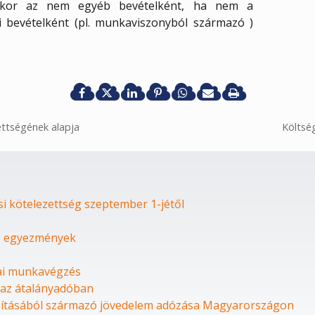
akkor az nem egyéb bevételként, ha nem a
i bevételként (pl. munkaviszonyból származó )
ettségének alapja
Költsé
si kötelezettség szeptember 1-jétől
lő egyezmények
zai munkavégzés
 az átalányadóban
sításából származó jövedelem adózása Magyarországon