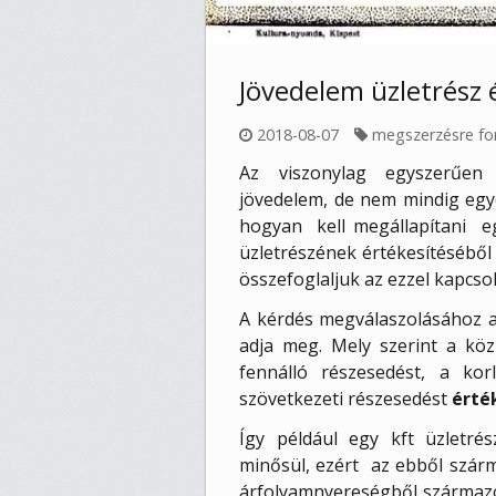
Jövedelem üzletrész 
2018-08-07
megszerzésre for
Az viszonylag egyszerűen 
jövedelem, de nem mindig egy
hogyan kell megállapítani eg
üzletrészének értékesítéséből
összefoglaljuk az ezzel kapcso
A kérdés megválaszolásához a k
adja meg. Mely szerint a köz
fennálló részesedést, a kor
szövetkezeti részesedést
érté
Így például egy kft üzletré
minősül, ezért az ebből szár
árfolyamnyereségből származ