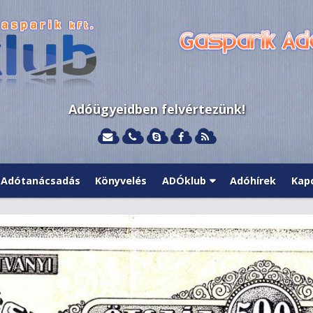
Adóügyeidben felvértezünk!
Adótanácsadás
Könyvelés
ADÓklub
Adóhírek
Kap