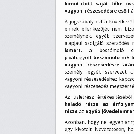
kimutatott saját tőke ös
vagyoni részesedésre eső h
A jogszabály ezt a következ
ennek ellenkezőjét nem bizo
személynek, egyéb szervez
alapjául szolgáló szerződés 
ismert
, a beszámoló elf
jóváhagyott
beszámoló mérle
vagyoni részesedésre ará
személy, egyéb szervezet o
vagyoni részesedéshez kapcso
vagyoni részesedés megszerzé
Az üzletrész értékesítésébő
haladó része
az árfolya
része
az
egyéb jövedelemre
Azonban, hogy ne legyen annyi
egy kivételt. Nevezetesen, ha