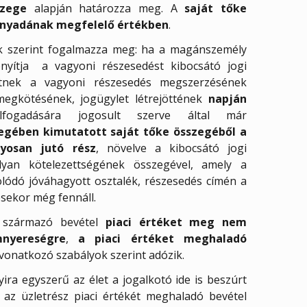
szege
alapján határozza meg. A
saját tőke
ányadának megfelelő értékben
.
ők szerint fogalmazza meg: ha a magánszemély
nyítja a vagyoni részesedést kibocsátó jogi
etnek a vagyoni részesedés megszerzésének
megkötésének, jogügylet létrejöttének
napján
ogadására jogosult szerve által már
gében kimutatott saját tőke összegéből a
nyosan jutó rész
, növelve a kibocsátó jogi
lyan kötelezettségének összegével, amely a
lódó jóváhagyott osztalék, részesedés címén a
sekor még fennáll.
l származó bevétel
piaci értéket meg nem
mnyereségre
,
a piaci értéket meghaladó
vonatkozó szabályok szerint adózik.
ra egyszerű az élet a jogalkotó ide is beszúrt
 az üzletrész piaci értékét meghaladó bevétel