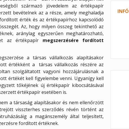
reségből származó jövedelem az értékpapír
INFÓ
zett bevételnek az a része, amely meghaladja
ordított érték és az értékpapírhoz kapcsolódó
összegét. Az, hogy milyen összeg tekinthető az
rtéknek, aránylag egyszerűen meghatározható,
zet az értékpapír
megszerzésére fordított
szerzése a társas vállalkozás alapításakor
ott értékként a társas vállalkozás részére az
oltan szolgáltatott vagyoni hozzájárulásnak a
tt értékét kell figyelembe venni. Ugyanígy kell
jegyzett tőkéjének új értékpapír kibocsátásával
zerzett értékpapír esetében is.
em a társaság alapításakor és nem ellenőrzött
trejött visszterhes szerződés révén történt az
truházásáig a magánszemély által teljesített,
zerzésre fordított értéknek.