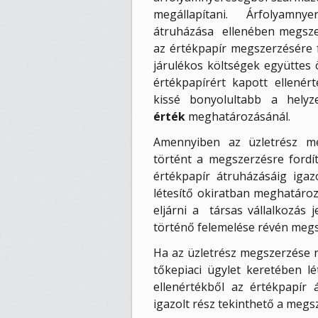
megállapítani. Árfolyamnye
átruházása ellenében megszer
az értékpapír megszerzésére f
járulékos költségek együttes 
értékpapírért kapott ellené
kissé bonyolultabb a hely
érték
meghatározásánál.
Amennyiben az üzletrész meg
történt a megszerzésre fordít
értékpapír átruházásáig igaz
létesítő okiratban meghatározo
eljárni a
társas vállalkozás 
történő felemelése révén megs
Ha az üzletrész megszerzése n
tőkepiaci ügylet keretében lé
ellenértékből az értékpapír á
igazolt rész tekinthető a megs