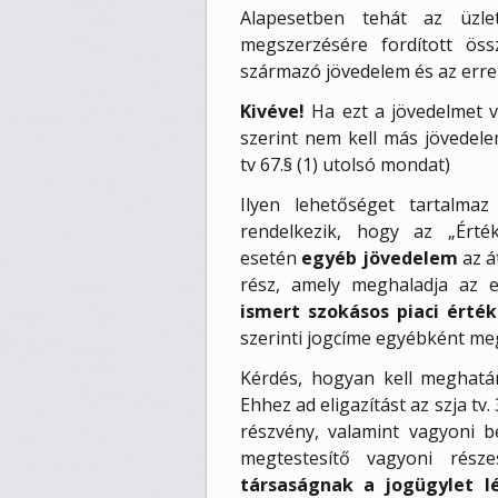
Alapesetben tehát az üzlet
megszerzésére fordított ös
származó jövedelem és az erre
Kivéve!
Ha ezt a jövedelmet v
szerint nem kell más jövedelem
tv 67.§ (1) utolsó mondat)
Ilyen lehetőséget tartalma
rendelkezik, hogy az „Ért
esetén
egyéb jövedelem
az á
rész, amely meghaladja az e
ismert szokásos piaci érték
szerinti jogcíme egyébként meg
Kérdés, hogyan kell meghatár
Ehhez ad eligazítást az szja tv
részvény, valamint vagyoni b
megtestesítő vagyoni rész
társaságnak a jogügylet l