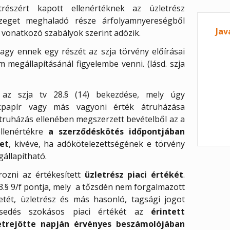
részért kapott ellenértéknek az üzletrész
szeget meghaladó része árfolyamnyereségből
Jav
 vonatkozó szabályok szerint adózik.
agy ennek egy részét az szja törvény előírásai
 megállapításánál figyelembe venni. (lásd. szja
z az szja tv 28.§ (14) bekezdése, mely úgy
ékpapír vagy más vagyoni érték átruházása
truházás ellenében megszerzett bevételből az a
llenértékre
a szerződéskötés időpontjában
et
, kivéve, ha adókötelezettségének e törvény
állapítható.
ozni az értékesített
üzletrész piaci értékét
.
. 3.§ 9/f pontja, mely a tőzsdén nem forgalmazott
etét, üzletrész és más hasonló, tagsági jogot
esedés szokásos piaci értékét az
érintett
étrejötte napján érvényes beszámolójában