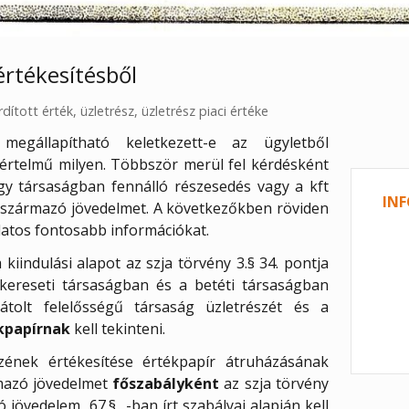
értékesítésből
dított érték
,
üzletrész
,
üzletrész piaci értéke
megállapítható keletkezett-e az ügyletből
értelmű milyen. Többször merül fel kérdésként
y társaságban fennálló részesedés vagy a kft
INF
 származó jövedelmet. A következőkben röviden
latos fontosabb információkat.
iindulási alapot az szja törvény 3.§ 34. pontja
kereseti társaságban és a betéti társaságban
látolt felelősségű társaság üzletrészét és a
kpapírnak
kell tekinteni.
szének értékesítése értékpapír átruházásának
mazó jövedelmet
főszabályként
az szja törvény
ó jövedelem 67.§
-ban írt szabályai alapján kell