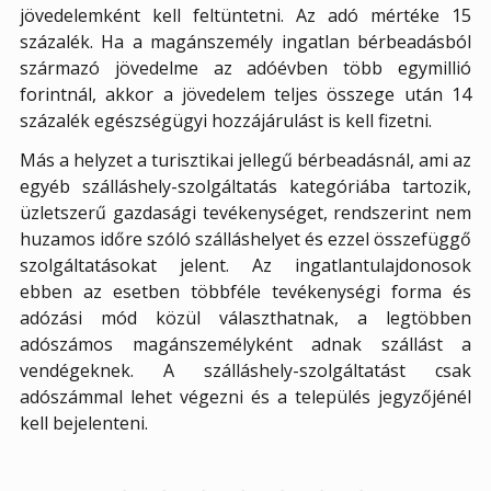
jövedelemként kell feltüntetni. Az adó mértéke 15
százalék. Ha a magánszemély ingatlan bérbeadásból
származó jövedelme az adóévben több egymillió
forintnál, akkor a jövedelem teljes összege után 14
százalék egészségügyi hozzájárulást is kell fizetni.
Más a helyzet a turisztikai jellegű bérbeadásnál, ami az
egyéb szálláshely-szolgáltatás kategóriába tartozik,
üzletszerű gazdasági tevékenységet, rendszerint nem
huzamos időre szóló szálláshelyet és ezzel összefüggő
szolgáltatásokat jelent. Az ingatlantulajdonosok
ebben az esetben többféle tevékenységi forma és
adózási mód közül választhatnak, a legtöbben
adószámos magánszemélyként adnak szállást a
vendégeknek. A szálláshely-szolgáltatást csak
adószámmal lehet végezni és a település jegyzőjénél
kell bejelenteni.