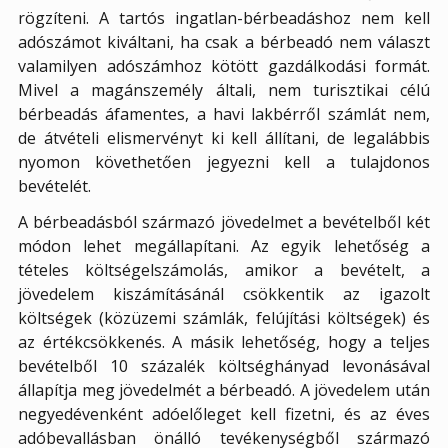
rögzíteni. A tartós ingatlan-bérbeadáshoz nem kell
adószámot kiváltani, ha csak a bérbeadó nem választ
valamilyen adószámhoz kötött gazdálkodási formát.
Mivel a magánszemély általi, nem turisztikai célú
bérbeadás áfamentes, a havi lakbérről számlát nem,
de átvételi elismervényt ki kell állítani, de legalábbis
nyomon követhetően jegyezni kell a tulajdonos
bevételét.
A bérbeadásból származó jövedelmet a bevételből két
módon lehet megállapítani. Az egyik lehetőség a
tételes költségelszámolás, amikor a bevételt, a
jövedelem kiszámításánál csökkentik az igazolt
költségek (közüzemi számlák, felújítási költségek) és
az értékcsökkenés. A másik lehetőség, hogy a teljes
bevételből 10 százalék költséghányad levonásával
állapítja meg jövedelmét a bérbeadó. A jövedelem után
negyedévenként adóelőleget kell fizetni, és az éves
adóbevallásban önálló tevékenységből származó