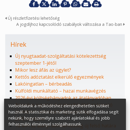
Új részletfizetési lehetőség
A jogdíjhoz kapcsolódó szabályok változása a Tao-ban
Hírek
Új nyugtaadat-szolgáltatási kötelezettség
szeptember 1-jétől
Mikor lesz áfás az ügylet?
Kettős adóztatást elkerülő egyezmények
Lakóingatlan – bérbeadás
Külföldi munkáltató – hazai munkavégzés
2026.évi költséghányadok az átalányadóban
Amerikai ingatlan hasznosításából származó
Weboldalunk a működéshez elengedhetetlen sütiket
jövedelem adózása Magyarországon
használ. A statisztikai és marketing sütik elfogadása segít
nekünk, hogy személyre szabott ajánlatokkal és jobb
SME rendszer
felhasználói élménnyel szolgálhassunk.
18 MFt az alanyi adómentesség új felső határa