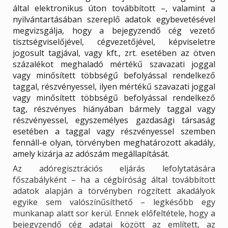
által elektronikus úton továbbított –, valamint a
nyilvántartásában szereplő adatok egybevetésével
megvizsgálja, hogy a bejegyzendő cég vezető
tisztségviselőjével, cégvezetőjével, képviseletre
jogosult tagjával, vagy kft., zrt. esetében az ötven
százalékot meghaladó mértékű szavazati joggal
vagy minősített többségű befolyással rendelkező
taggal, részvényessel, ilyen mértékű szavazati joggal
vagy minősített többségű befolyással rendelkező
tag, részvényes hiányában bármely taggal vagy
részvényessel, egyszemélyes gazdasági társaság
esetében a taggal vagy részvényessel szemben
fennáll-e olyan, törvényben meghatározott akadály,
amely kizárja az adószám megállapítását.
Az adóregisztrációs eljárás lefolytatására
főszabályként – ha a cégbíróság által továbbított
adatok alapján a törvényben rögzített akadályok
egyike sem valószínűsíthető – legkésőbb egy
munkanap alatt sor kerül. Ennek előfeltétele, hogy a
bejegyzendő cég adatai között az említett, az