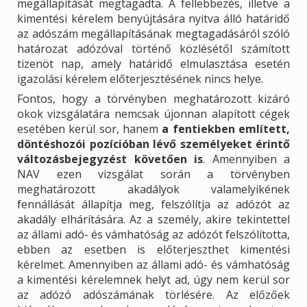
megállapítását megtagadta. A fellebbezés, illetve a
kimentési kérelem benyújtására nyitva álló határidő
az adószám megállapításának megtagadásáról szóló
határozat adózóval történő közlésétől számított
tizenöt nap, amely határidő elmulasztása esetén
igazolási kérelem előterjesztésének nincs helye.
Fontos, hogy a törvényben meghatározott kizáró
okok vizsgálatára nemcsak újonnan alapított cégek
esetében kerül sor, hanem
a fentiekben említett,
döntéshozói pozícióban lévő személyeket érintő
változásbejegyzést követően is
. Amennyiben a
NAV ezen vizsgálat során a törvényben
meghatározott akadályok valamelyikének
fennállását állapítja meg, felszólítja az adózót az
akadály elhárítására. Az a személy, akire tekintettel
az állami adó- és vámhatóság az adózót felszólította,
ebben az esetben is előterjeszthet kimentési
kérelmet. Amennyiben az állami adó- és vámhatóság
a kimentési kérelemnek helyt ad, úgy nem kerül sor
az adózó adószámának törlésére. Az előzőek