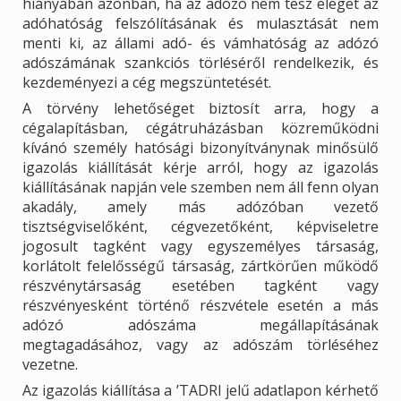
hiányában azonban, ha az adózó nem tesz eleget az
adóhatóság felszólításának és mulasztását nem
menti ki, az állami adó- és vámhatóság az adózó
adószámának szankciós törléséről rendelkezik, és
kezdeményezi a cég megszüntetését.
A törvény lehetőséget biztosít arra, hogy a
cégalapításban, cégátruházásban közreműködni
kívánó személy hatósági bizonyítványnak minősülő
igazolás kiállítását kérje arról, hogy az igazolás
kiállításának napján vele szemben nem áll fenn olyan
akadály, amely más adózóban vezető
tisztségviselőként, cégvezetőként, képviseletre
jogosult tagként vagy egyszemélyes társaság,
korlátolt felelősségű társaság, zártkörűen működő
részvénytársaság esetében tagként vagy
részvényesként történő részvétele esetén a más
adózó adószáma megállapításának
megtagadásához, vagy az adószám törléséhez
vezetne.
Az igazolás kiállítása a ’TADRI jelű adatlapon kérhető