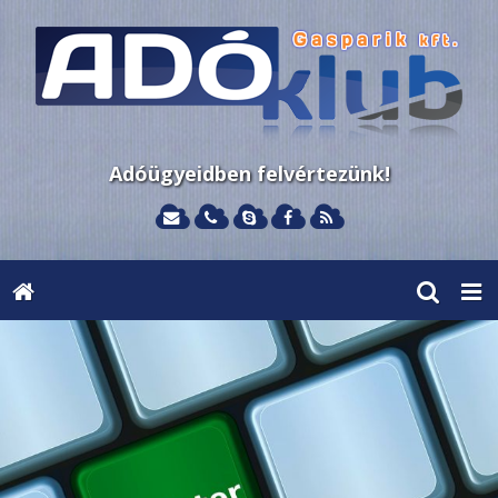
Adóügyeidben felvértezünk!