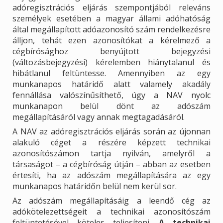
adóregisztrációs eljárás szempontjából releváns
személyek esetében a magyar állami adóhatóság
által megállapított adóazonosító szám rendelkezésre
álljon, tehát ezen azonosítókat a kérelmező a
cégbírósághoz benyújtott bejegyzési
(változásbejegyzési) kérelemben hiánytalanul és
hibátlanul feltüntesse. Amennyiben az egy
munkanapos határidő alatt valamely akadály
fennállása valószínűsíthető, úgy a NAV nyolc
munkanapon belül dönt az adószám
megállapításáról vagy annak megtagadásáról.
A NAV az adóregisztrációs eljárás során az újonnan
alakuló céget a részére képzett technikai
azonosítószámon tartja nyilván, amelyről a
társaságot – a cégbíróság útján – abban az esetben
értesíti, ha az adószám megállapítására az egy
munkanapos határidőn belül nem kerül sor.
Az adószám megállapításáig a leendő cég az
adókötelezettségeit a technikai azonosítószám
feltüntetésével köteles teljesíteni.
A technikai