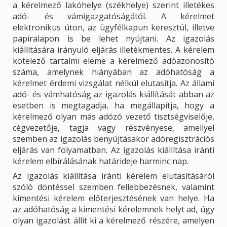
a kérelmező lakóhelye (székhelye) szerint illetékes
adó- és vámigazgatóságától. A kérelmet
elektronikus úton, az ügyfélkapun keresztül, illetve
papíralapon is be lehet nyújtani. Az igazolás
kiállítására irányuló eljárás illetékmentes. A kérelem
kötelező tartalmi eleme a kérelmező adóazonosító
száma, amelynek hiányában az adóhatóság a
kérelmet érdemi vizsgálat nélkül elutasítja. Az állami
adó- és vámhatóság az igazolás kiállítását abban az
esetben is megtagadja, ha megállapítja, hogy a
kérelmező olyan más adózó vezető tisztségviselője,
cégvezetője, tagja vagy részvényese, amellyel
szemben az igazolás benyújtásakor adóregisztrációs
eljárás van folyamatban. Az igazolás kiállítása iránti
kérelem elbírálásának határideje harminc nap.
Az igazolás kiállítása iránti kérelem elutasításáról
szóló döntéssel szemben fellebbezésnek, valamint
kimentési kérelem előterjesztésének van helye. Ha
az adóhatóság a kimentési kérelemnek helyt ad, úgy
olyan igazolást állít ki a kérelmező részére, amelyen