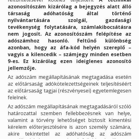
azonosítószám kizárólag a bejegyzés alatt álló
társaság adóhatóság által történő
nyilvántartására szolgál, gazdasági
tevékenység folytatására, számlakibocsátásra
nem jogosít. Az azonosítószám felépítése az
adószámhoz hasonló. Feltűnő különbség
azonban, hogy az áfa-kód helyén szereplő –
vagyis a kilencedik – számjegy minden esetben
9-es. Ez kizárólag ezen ideiglenes azonosító
jellemzője.
Az adószám megállapításának megtagadása esetén
az előtársaság adókötelezettségeinek teljesítéséért
az előtársaság tagjai (részvényesei) egyetemlegesen
felelnek.
Az adószám megállapításának megtagadásáról szóló
határozattal szemben fellebbezésnek van helye,
valamint a törvény lehetőséget biztosít kimentési
kérelem előterjesztésére is azon személy számára,
akire tekintettel az adóhatóság az adószám