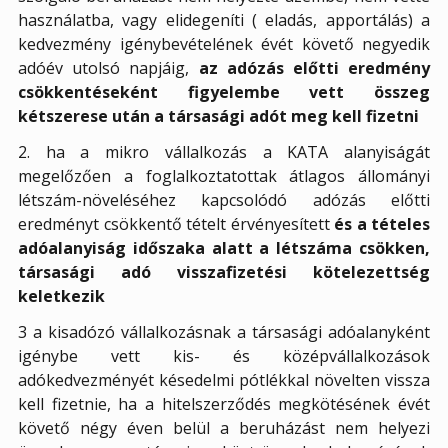
használatba, vagy elidegeníti ( eladás, apportálás) a
kedvezmény igénybevételének évét követő negyedik
adóév utolsó napjáig,
az adózás előtti eredmény
csökkentéseként figyelembe vett összeg
kétszerese után a társasági adót meg kell fizetni
2. ha a mikro vállalkozás a KATA alanyiságát
megelőzően a foglalkoztatottak átlagos állományi
létszám-növeléséhez kapcsolódó adózás előtti
eredményt csökkentő tételt érvényesített
és a tételes
adóalanyiság időszaka alatt a létszáma csökken,
társasági adó visszafizetési kötelezettség
keletkezik
3 a kisadózó vállalkozásnak a társasági adóalanyként
igénybe vett kis- és középvállalkozások
adókedvezményét késedelmi pótlékkal növelten vissza
kell fizetnie, ha a hitelszerződés megkötésének évét
követő négy éven belül a beruházást nem helyezi