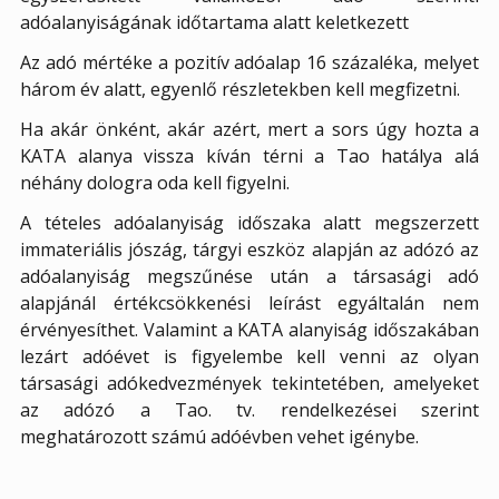
adóalanyiságának időtartama alatt keletkezett
Az adó mértéke a pozitív adóalap 16 százaléka, melyet
három év alatt, egyenlő részletekben kell megfizetni.
Ha akár önként, akár azért, mert a sors úgy hozta a
KATA alanya vissza kíván térni a Tao hatálya alá
néhány dologra oda kell figyelni.
A tételes adóalanyiság időszaka alatt megszerzett
immateriális jószág, tárgyi eszköz alapján az adózó az
adóalanyiság megszűnése után a társasági adó
alapjánál értékcsökkenési leírást egyáltalán nem
érvényesíthet. Valamint a KATA alanyiság időszakában
lezárt adóévet is figyelembe kell venni az olyan
társasági adókedvezmények tekintetében, amelyeket
az adózó a Tao. tv. rendelkezései szerint
meghatározott számú adóévben vehet igénybe.