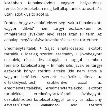
korábban felhalmozódott vagyon helyzetének
rendezése érdekében meg kell állapítaniuk az osztalék
utáni adót kiváltó adót is.
Fontos, hogy az adókötelezettség csak a felhalmozott
vagyon „likvid”, nem tárgyi eszközökben és
immateriális javakban lévő része után áll fenn. Az
adóalap megállapítása következők szerint történhet:
Eredménytartalék + Saját elhatározásból lekötött
tartalék ± Mérleg szerinti eredmény + Jóváhagyott
osztalék, részesedés alapján a taggal szemben
fennálló kötelezettség – Immateriális javak és tárgyi
eszközök könyv szerinti értéke (ide nem értve a
vagyoni betétként szerzett eszközöket, illetve az
értékhelyesbítést) csökkentve azzal az
eredménytartalékkal, eredménytartalékból lekötött
tartalékkal, eredménytartalékból jóváhagyott
osztalékfizetési kötelezettséggel, amely az adóalany
egyszerűsített vállalkozói adó szerinti