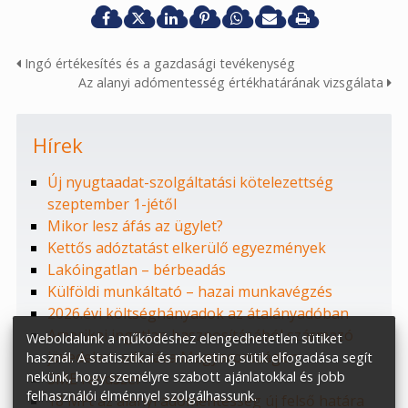
Ingó értékesítés és a gazdasági tevékenység
Az alanyi adómentesség értékhatárának vizsgálata
Hírek
Új nyugtaadat-szolgáltatási kötelezettség
szeptember 1-jétől
Mikor lesz áfás az ügylet?
Kettős adóztatást elkerülő egyezmények
Lakóingatlan – bérbeadás
Külföldi munkáltató – hazai munkavégzés
2026.évi költséghányadok az átalányadóban
Amerikai ingatlan hasznosításából származó
Weboldalunk a működéshez elengedhetetlen sütiket
jövedelem adózása Magyarországon
használ. A statisztikai és marketing sütik elfogadása segít
nekünk, hogy személyre szabott ajánlatokkal és jobb
SME rendszer
felhasználói élménnyel szolgálhassunk.
18 MFt az alanyi adómentesség új felső határa