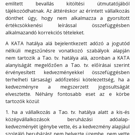
említett bevallás kitöltési útmutatójából
tájékozódhatnak. Az áttéréskor az érintett vállalkozás
dönthet úgy, hogy nem alkalmazza a gyorsított
értékcsökkenési leírással összefüggésben
alkalmazandó korrekciós tételeket.
A KATA hatálya alá bejelentkezett adózó a jogutód
nélküli megszűnésre vonatkozó szabályok alapján
nem tartozik a Tao. tv. hatálya alá, azonban a KATA
alanyiságát megelőzően a Tao. tv. előírásai szerint
érvényesített kedvezményekkel összefüggésben
terhelheti társasági adófizetési kötelezettség, ha a
kedvezményre a megszerzett jogosultságát
elvesztette. Néhány fontosabb eset az e körbe
tartozók közül:
1. ha a vállalkozás a Tao. tv. hatálya alatt a kis-és
középvállalkozások beruházási adóalap-
kedvezményét igénybe vette, és a kedvezmény alapjául
szolgáló beruházást nem helyezte üzembe, nem vette