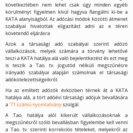
következtében nem lehet csak úgy minden egyéb
körülményt figyelmen kívül hagyva flangálni ki-be a
KATA alanyiságból. Az adózási módok közötti átmenet
szabályai hivatottak eligazítást adni az e téren
követendő eljárásra
Azok a társasági adó szabályai szerint adózó
vállalkozások, melyek számára a törvény lehetővé
teszi a KATA hatálya alá való bejelentkezést és ezt meg
is teszik a Tao. tv. jogutód nélküli megszűnésre
irányadó szabályai alapján számolnak el társasági
adókötelezettségeikről.
Ha az említett adózók évközben térnek át a KATA
hatálya alá, a tört adóévi társasági adójuk bevallására
a
’71 számú nyomtatvány
szolgál.
A Tao. hatálya alól kikerült vállalkozásoknak a
megszűnésről szóló bevallásban figyelembe kell venni
a Tao. tv. szerinti korrekciós tételeket, melyekről az