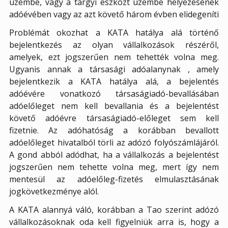
üzembe, vagy a tárgyi eszközt üzembe helyezésének
adóévében vagy az azt követő három évben elidegeníti
Problémát okozhat a KATA hatálya alá történő
bejelentkezés az olyan vállalkozások részéről,
amelyek, ezt jogszerűen nem tehették volna meg.
Ugyanis annak a társasági adóalanynak , amely
bejelentkezik a KATA hatálya alá, a bejelentés
adóévére vonatkozó társaságiadó-bevallásában
adóelőleget nem kell bevallania és a bejelentést
követő adóévre társaságiadó-előleget sem kell
fizetnie. Az adóhatóság a korábban bevallott
adóelőleget hivatalból törli az adózó folyószámlájáról.
A gond abból adódhat, ha a vállalkozás a bejelentést
jogszerűen nem tehette volna meg, mert így nem
mentesül az adóelőleg-fizetés elmulasztásának
jogkövetkezménye alól.
A KATA alannyá váló, korábban a Tao szerint adózó
vállalkozásoknak oda kell figyelniük arra is, hogy a