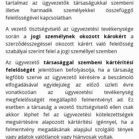
tartalmaz az ügyvezetők társaságukkal szembeni
illetve harmadik személyekkel összefüggő
felelősségével kapcsolatban.
A vezető tisztségviselő az ügyvezetési tevékenysége
során a
jogi személynek okozott károkért
a
szerződésszegéssel okozott kárért való felelősség
szabályai szerint felel a jogi személlyel szemben
Az ügyvezető
társasággal szembeni kártérítési
felelőségét
jelentősen befolyásolja, ha a társaság
legfőbb szerve az ügyvezető kérésére a beszámoló
elfogadásával egyidejüleg az előző üzleti évre
vonatkozóan az ügyvezetési tevékenység
megfelelősségét megállapító felmentvényt ad. Ez
esetben a társaság a vezető tisztségviselő ellen csak
akkor léphet fel az ügyvezetési kötelezettségek
megsértésére alapozott kártérítési igénnyel, ha a
felmentvény megadásának alapjául szolgáló tények
vagy adatok valótlanok vagy hiányosak voltak.