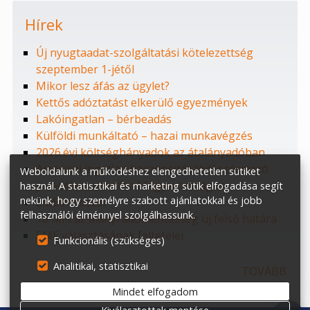
Hírek
Új nyugtaadat-szolgáltatási kötelezettség
szeptember 1-jétől
Mikor lesz áfás az ügylet?
Kettős adóztatást elkerülő egyezmények
Lakóingatlan – bérbeadás
Külföldi munkáltató – hazai munkavégzés
2026.évi költséghányadok az átalányadóban
Amerikai ingatlan hasznosításából származó
Weboldalunk a működéshez elengedhetetlen sütiket
jövedelem adózása Magyarországon
használ. A statisztikai és marketing sütik elfogadása segít
nekünk, hogy személyre szabott ajánlatokkal és jobb
SME rendszer
felhasználói élménnyel szolgálhassunk.
18 MFt az alanyi adómentesség új felső határa
SME választásának feltételei
Funkcionális (szükséges)
Analitikai, statisztikai
TOVÁBB
Mindet elfogadom