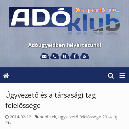
Adóügyeidben felvértezünk!
Ügyvezető és a társasági tag
felelőssége
2014-02-12
adóhírek
,
ügyvezető felelőssége 2014
,
új
Ptk