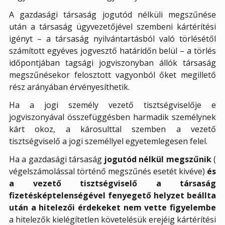
A gazdasági társaság jogutód nélküli megszűnése
után a társaság ügyvezetőjével szembeni kártérítési
igényt – a társaság nyilvántartásból való törlésétől
számított egyéves jogvesztő határidőn belül – a törlés
időpontjában tagsági jogviszonyban állók társaság
megszűnésekor felosztott vagyonból őket megillető
rész arányában érvényesíthetik.
Ha a jogi személy vezető tisztségviselője e
jogviszonyával összefüggésben harmadik személynek
kárt okoz, a károsulttal szemben a vezető
tisztségviselő a jogi személlyel egyetemlegesen felel.
Ha a gazdasági társaság
jogutód nélkül megszűnik
(
végelszámolással történő megszűnés esetét kivéve)
és
a vezető tisztségviselő a társaság
fizetésképtelenségével fenyegető helyzet beállta
után a hitelezői érdekeket nem vette figyelembe
a hitelezők kielégítetlen követelésük erejéig kártérítési