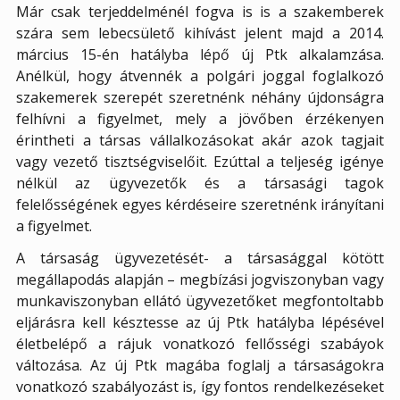
Már csak terjeddelménél fogva is is a szakemberek
szára sem lebecsülető kihívást jelent majd a 2014.
március 15-én hatályba lépő új Ptk alkalamzása.
Anélkül, hogy átvennék a polgári joggal foglalkozó
szakemerek szerepét szeretnénk néhány újdonságra
felhívni a figyelmet, mely a jövőben érzékenyen
érintheti a társas vállalkozásokat akár azok tagjait
vagy vezető tisztségviselőit. Ezúttal a teljeség igénye
nélkül az ügyvezetők és a társasági tagok
felelősségének egyes kérdéseire szeretnénk irányítani
a figyelmet.
A társaság ügyvezetését- a társasággal kötött
megállapodás alapján – megbízási jogviszonyban vagy
munkaviszonyban ellátó ügyvezetőket megfontoltabb
eljárásra kell késztesse az új Ptk hatályba lépésével
életbelépő a rájuk vonatkozó fellősségi szabáyok
változása. Az új Ptk magába foglalj a társaságokra
vonatkozó szabályozást is, így fontos rendelkezéseket