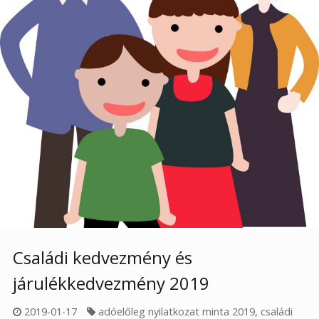
Családi kedvezmény és
járulékkedvezmény 2019
2019-01-17
adóelőleg nyilatkozat minta 2019
,
családi