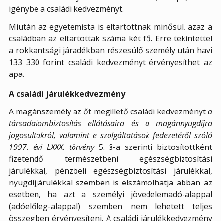
igénybe a családi kedvezményt.
Miután az egyetemista is eltartottnak minősül, azaz a
családban az eltartottak száma két fő. Erre tekintettel
a rokkantsági járadékban részesülő személy után havi
133 330 forint családi kedvezményt érvényesíthet az
apa.
A családi járulékkedvezmény
A magánszemély az őt megillető családi kedvezményt
a
társadalombiztosítás ellátásaira és a magánnyugdíjra
jogosultakról, valamint e szolgáltatások fedezetéről szóló
1997. évi LXXX. törvény
5. §-a szerinti biztosítottként
fizetendő természetbeni egészségbiztosítási
járulékkal, pénzbeli egészségbiztosítási járulékkal,
nyugdíjjárulékkal szemben is elszámolhatja abban az
esetben, ha azt a személyi jövedelemadó-alappal
(adóelőleg-alappal) szemben nem lehetett teljes
összegben érvényesíteni. A családi járulékkedvezmény