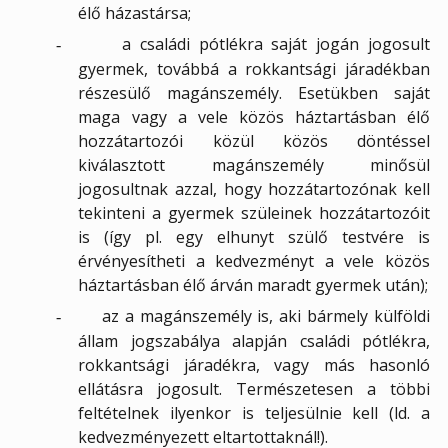
élő házastársa;
a családi pótlékra saját jogán jogosult
-
gyermek, továbbá a rokkantsági járadékban
részesülő magánszemély. Esetükben saját
maga vagy a vele közös háztartásban élő
hozzátartozói közül közös döntéssel
kiválasztott magánszemély minősül
jogosultnak azzal, hogy hozzátartozónak kell
tekinteni a gyermek szüleinek hozzátartozóit
is (így pl. egy elhunyt szülő testvére is
érvényesítheti a kedvezményt a vele közös
háztartásban élő árván maradt gyermek után);
az a magánszemély is, aki bármely külföldi
-
állam jogszabálya alapján családi pótlékra,
rokkantsági járadékra, vagy más hasonló
ellátásra jogosult. Természetesen a többi
feltételnek ilyenkor is teljesülnie kell (ld. a
kedvezményezett eltartottaknál!).