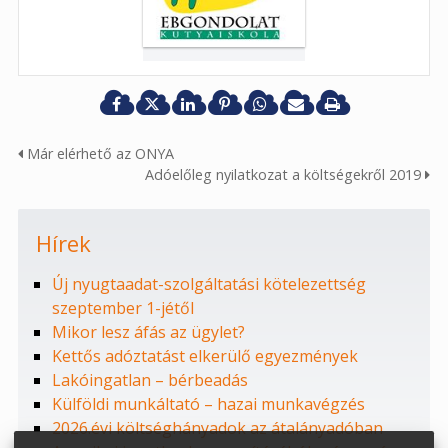
Már elérhető az ONYA
Adóelőleg nyilatkozat a költségekről 2019
Hírek
Új nyugtaadat-szolgáltatási kötelezettség
szeptember 1-jétől
Mikor lesz áfás az ügylet?
Kettős adóztatást elkerülő egyezmények
Lakóingatlan – bérbeadás
Külföldi munkáltató – hazai munkavégzés
2026.évi költséghányadok az átalányadóban