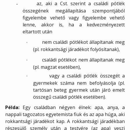
az, aki a Cst. szerint a családi pótlék
-
összegének megállapítása szempontjából
figyelembe vehető vagy figyelembe vehető
lenne, akkor is, ha a kedvezményezett
eltartott után
nem családi pótlékot állapítanak meg
·
(pl. rokkantsági járadékot folyósítanak),
családi pótlékot nem állapítanak meg
·
(pl. magzat esetében),
vagy a családi pótlék összegét a
·
gyermekek száma nem befolyásolja (pl.
tartósan beteg gyermek után járó emelt
összegű családi pótlék esetében).
Példa:
Egy családban négyen élnek: apa, anya, a
nappali tagozatos egyetemista fiuk és az apa húga, aki
rokkantsági járadékot kap. A rokkantsági járadékban
részesülő személy után a testvére (az apa) veszi