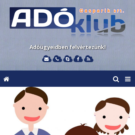
Adóügyeidben felvértezünk!