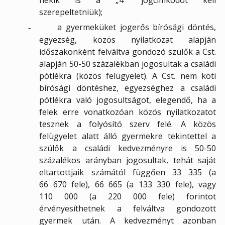
szerepeltetniük);
a gyermeküket jogerős bírósági döntés,
-
egyezség, közös nyilatkozat alapján
időszakonként felváltva gondozó szülők a Cst.
alapján 50-50 százalékban jogosultak a családi
pótlékra (közös felügyelet). A Cst. nem köti
bírósági döntéshez, egyezséghez a családi
pótlékra való jogosultságot, elegendő, ha a
felek erre vonatkozóan közös nyilatkozatot
tesznek a folyósító szerv felé. A közös
felügyelet alatt álló gyermekre tekintettel a
szülők a családi kedvezményre is 50-50
százalékos arányban jogosultak, tehát saját
eltartottjaik számától függően 33 335 (a
66 670 fele), 66 665 (a 133 330 fele), vagy
110 000 (a 220 000 fele) forintot
érvényesíthetnek a felváltva gondozott
gyermek után. A kedvezményt azonban