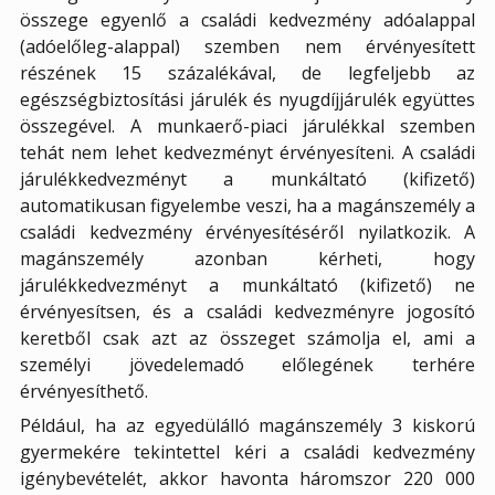
összege egyenlő a családi kedvezmény adóalappal
(adóelőleg-alappal) szemben nem érvényesített
részének 15 százalékával, de legfeljebb az
egészségbiztosítási járulék és nyugdíjjárulék együttes
összegével. A munkaerő-piaci járulékkal szemben
tehát nem lehet kedvezményt érvényesíteni. A családi
járulékkedvezményt a munkáltató (kifizető)
automatikusan figyelembe veszi, ha a magánszemély a
családi kedvezmény érvényesítéséről nyilatkozik. A
magánszemély azonban kérheti, hogy
járulékkedvezményt a munkáltató (kifizető) ne
érvényesítsen, és a családi kedvezményre jogosító
keretből csak azt az összeget számolja el, ami a
személyi jövedelemadó előlegének terhére
érvényesíthető.
Például, ha az egyedülálló magánszemély 3 kiskorú
gyermekére tekintettel kéri a családi kedvezmény
igénybevételét, akkor havonta háromszor 220 000