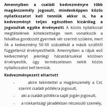
Amennyiben a családi kedvezményre több
magánszemély jogosult, mindenképpen közös
nyilatkozatot kell tenniük akkor is, ha a
kedvezményt teljes egészében kizárólag a
jogosultak egyike érvényesíti
. A közös nyilatkozat
megtételének kötelezettsége nem vonatkozik a
felváltva gondozott gyermek vér szerinti szüleire, mert
ők a kedvezmény 50-50 százalékát a másik szülőtől
függetlenül érvényesíthetik. Amennyiben a rájuk eső
kedvezményt jelenlegi házastársukkal közösen
érvényesítik, úgy természetesen nekik közös
nyilatkozatot kell tenniük.
Kedvezményezett eltartott
akire tekintettel a magánszemély a Cst.
-
szerint családi pótlékra jogosult,
aki a családi pótlékra saját jogán jogosult,
-
a rokkantsági járadékban részesülő személy,
-