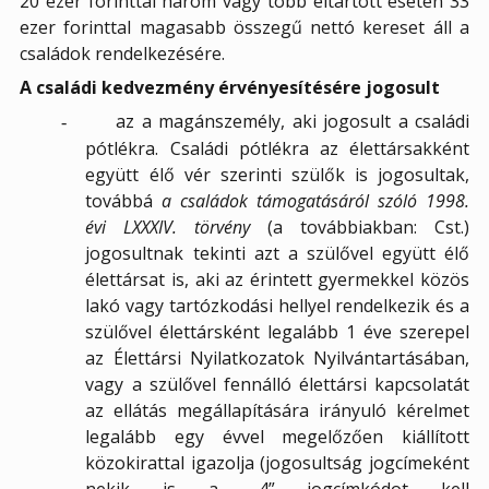
20 ezer forinttal három vagy több eltartott esetén 33
ezer forinttal magasabb összegű nettó kereset áll a
családok rendelkezésére.
A családi kedvezmény érvényesítésére jogosult
az a magánszemély, aki jogosult a családi
-
pótlékra. Családi pótlékra az élettársakként
együtt élő vér szerinti szülők is jogosultak,
továbbá
a családok támogatásáról szóló 1998.
évi LXXXIV. törvény
(a továbbiakban: Cst.)
jogosultnak tekinti azt a szülővel együtt élő
élettársat is, aki az érintett gyermekkel közös
lakó vagy tartózkodási hellyel rendelkezik és a
szülővel élettársként legalább 1 éve szerepel
az Élettársi Nyilatkozatok Nyilvántartásában,
vagy a szülővel fennálló élettársi kapcsolatát
az ellátás megállapítására irányuló kérelmet
legalább egy évvel megelőzően kiállított
közokirattal igazolja (jogosultság jogcímeként
nekik is a „4” jogcímkódot kell