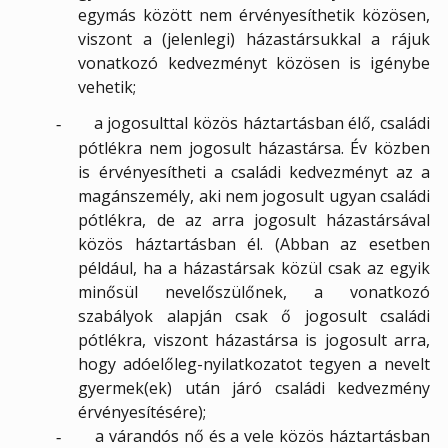
egymás között nem érvényesíthetik közösen,
viszont a (jelenlegi) házastársukkal a rájuk
vonatkozó kedvezményt közösen is igénybe
vehetik;
a jogosulttal közös háztartásban élő, családi
-
pótlékra nem jogosult házastársa. Év közben
is érvényesítheti a családi kedvezményt az a
magánszemély, aki nem jogosult ugyan családi
pótlékra, de az arra jogosult házastársával
közös háztartásban él. (Abban az esetben
például, ha a házastársak közül csak az egyik
minősül nevelőszülőnek, a vonatkozó
szabályok alapján csak ő jogosult családi
pótlékra, viszont házastársa is jogosult arra,
hogy adóelőleg-nyilatkozatot tegyen a nevelt
gyermek(ek) után járó családi kedvezmény
érvényesítésére);
a várandós nő és a vele közös háztartásban
-