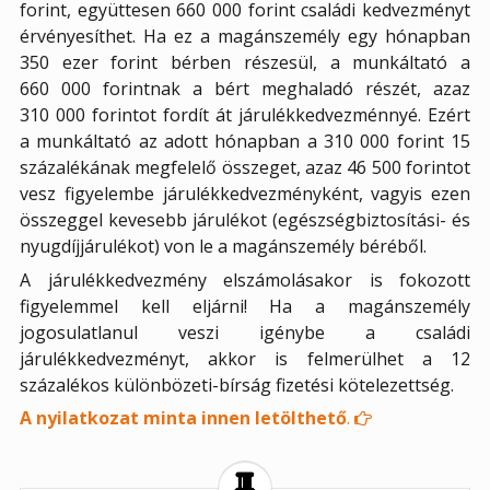
forint, együttesen 660 000 forint családi kedvezményt
érvényesíthet. Ha ez a magánszemély egy hónapban
350 ezer forint bérben részesül, a munkáltató a
660 000 forintnak a bért meghaladó részét, azaz
310 000 forintot fordít át járulékkedvezménnyé. Ezért
a munkáltató az adott hónapban a 310 000 forint 15
százalékának megfelelő összeget, azaz 46 500 forintot
vesz figyelembe járulékkedvezményként, vagyis ezen
összeggel kevesebb járulékot (egészségbiztosítási- és
nyugdíjjárulékot) von le a magánszemély béréből.
A járulékkedvezmény elszámolásakor is fokozott
figyelemmel kell eljárni! Ha a magánszemély
jogosulatlanul veszi igénybe a családi
járulékkedvezményt, akkor is felmerülhet a 12
százalékos különbözeti-bírság fizetési kötelezettség.
A nyilatkozat minta innen letölthető
.