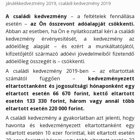
járulékkedvezmény 2019
,
családi kedvezmény 2019
A családi kedvezmény
– a feltételek fennállása
esetén –
az Ön összevont adóalapját csökkenti.
Abban az esetben, ha Ön e nyilatkozattal kéri a családi
kedvezmény érvényesítését, a kedvezmény az
adóelőleg alapját – és ezért a munkáltatójától,
kifizetőjétől származó adóévi jövedelmeiből fizetendő
adóelőleg összegét is – csökkenti.
A családi kedvezmény 2019-ben – az eltartottak
számától függően –
kedvezményezett
eltartottanként és jogosultsági hónaponként egy
eltartott esetén 66
670 forint, kettő eltartott
esetén 133 330 forint, három vagy annál több
eltartott esetén 220
000 forint.
A családi kedvezmény a gyakorlatban azt jelenti, hogy
havonta és kedvezményezett eltartottanként egy
eltartott esetén 10 ezer forinttal, két eltartott esetén