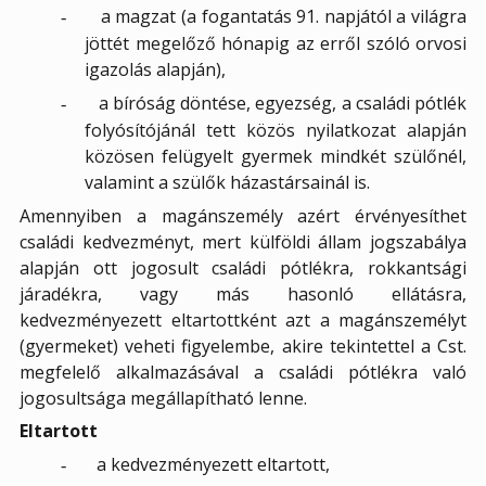
a magzat (a fogantatás 91. napjától a világra
-
jöttét megelőző hónapig az erről szóló orvosi
igazolás alapján),
a bíróság döntése, egyezség, a családi pótlék
-
folyósítójánál tett közös nyilatkozat alapján
közösen felügyelt gyermek mindkét szülőnél,
valamint a szülők házastársainál is.
Amennyiben a magánszemély azért érvényesíthet
családi kedvezményt, mert külföldi állam jogszabálya
alapján ott jogosult családi pótlékra, rokkantsági
járadékra, vagy más hasonló ellátásra,
kedvezményezett eltartottként azt a magánszemélyt
(gyermeket) veheti figyelembe, akire tekintettel a Cst.
megfelelő alkalmazásával a családi pótlékra való
jogosultsága megállapítható lenne.
Eltartott
a kedvezményezett eltartott,
-