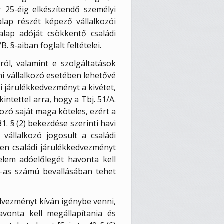
 25-éig elkészítendő személyi
lap részét képező vállalkozói
alap adóját csökkentő családi
 §-aiban foglalt feltételei.
ról, valamint e szolgáltatások
éni vállalkozó esetében lehetővé
di járulékkedvezményt a kivétet,
intettel arra, hogy a Tbj. 51/A.
ozó saját maga köteles, ezért a
1. § (2) bekezdése szerinti havi
vállalkozó jogosult a családi
en családi járulékkedvezményt
elem adóelőlegét havonta kell
8-as számú bevallásában tehet
edvezményt kíván igénybe venni,
avonta kell megállapítania és