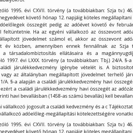
óló 1995. évi CXVII. törvény (a továbbiakban: Szja tv.) 46
 negyedévet követő hónap 12. napjáig köteles megállapítani 
dóelőlegek összegét pedig az adóévet követő év február
 feltüntetnie. Ha az egyéni vállalkozó az összevont adóa
llapított jövedelmet számol el, akkor az összevont adó
et év közben, amennyiben ennek fennállnak az Szja tv.
től a társadalombiztosítás ellátásaira és a magánnyugdí
ló 1997. évi LXXX. törvény (a továbbiakban: Tbj.) 24/A. §-a 
aládi járulékkedvezmény igénybe vételét is. A biztosítot
 vagy az általányban megállapított jövedelmet terhelő járu
 51/A. §-a alapján a családi járulékkedvezmény havi összeg
 ezért a családi járulékkedvezmény havi összegét az adózás 
rinti havi bevallásban (1458-as számú bevallás) kell bevallan
 vállalkozó jogosult a családi kedvezmény és a c Tájékozta
 vállalkozó adóelőleg-megállapítási kötelezettségére vonat
óló 1995. évi CXVII. törvény (a továbbiakban: Szja tv.) 46
 negyedévet követő hónap 12. napjáig köteles megállapítani 