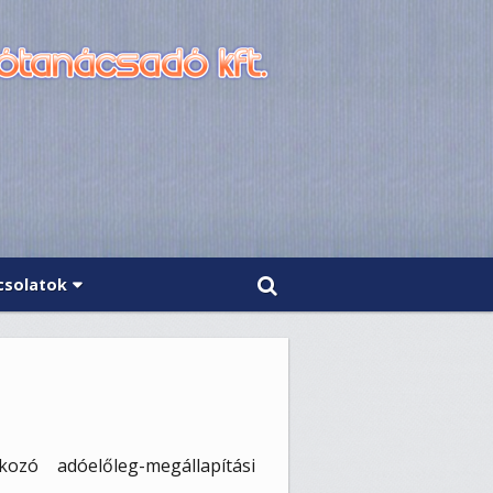
csolatok
ozó adóelőleg-megállapítási