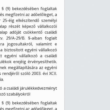
. § (9) bekezdésében foglaltak
és megfizetni az adóelőleget, a
 25-éig elkészítendő személyi
lap részét képező vállalkozói
alap adóját csökkentő családi
 29/A-29/B. §-aiban foglalt
jra jogosultakról, valamint e
a biztosított egyéni vállalkozó
t egyéni vállalkozó a családi
lékok erejéig érvényesíthetik.
ének megállapítására az egyéni
rendjéről szóló 2003. évi XCII.
ia.
tó a családi járulékkedvezményt
kozó szabályokról
. § (9) bekezdésében foglaltak
és megfizetni az adóelőleget, a