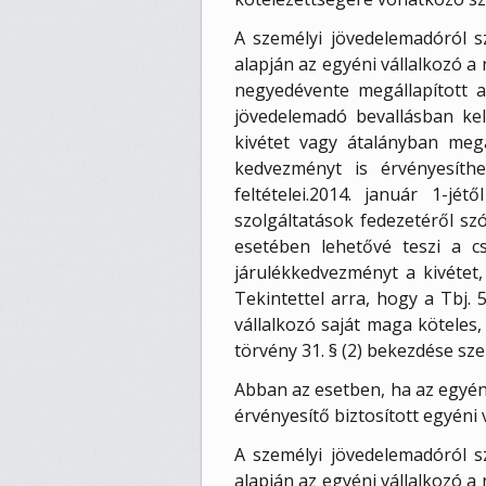
A személyi jövedelemadóról sz
alapján az egyéni vállalkozó a
negyedévente megállapított a
jövedelemadó bevallásban kell
kivétet vagy átalányban megá
kedvezményt is érvényesíth
feltételei.2014. január 1-jé
szolgáltatások fedezetéről szó
esetében lehetővé teszi a cs
járulékkedvezményt a kivétet,
Tekintettel arra, hogy a Tbj.
vállalkozó saját maga köteles,
törvény 31. § (2) bekezdése sze
Abban az esetben, ha az egyéni
érvényesítő biztosított egyéni
A személyi jövedelemadóról sz
alapján az egyéni vállalkozó a