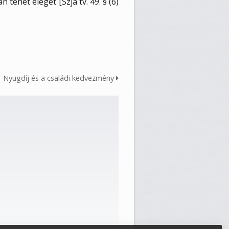
tehet eleget [Szja tv. 49. § (6)
Nyugdíj és a családi kedvezmény