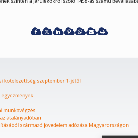
nek szintén a járulékokról szóló 1458-as számú bevallásában 
si kötelezettség szeptember 1-jétől
lő egyezmények
zai munkavégzés
 az átalányadóban
sításából származó jövedelem adózása Magyarországon