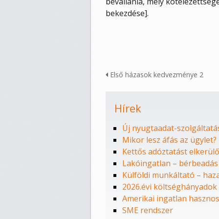
bevallania, mely kötelezettségé
bekezdése].
Első házasok kedvezménye 2
Hírek
Új nyugtaadat-szolgáltatá
Mikor lesz áfás az ügylet?
Kettős adóztatást elkerü
Lakóingatlan – bérbeadás
Külföldi munkáltató – ha
2026.évi költséghányadok
Amerikai ingatlan haszno
SME rendszer