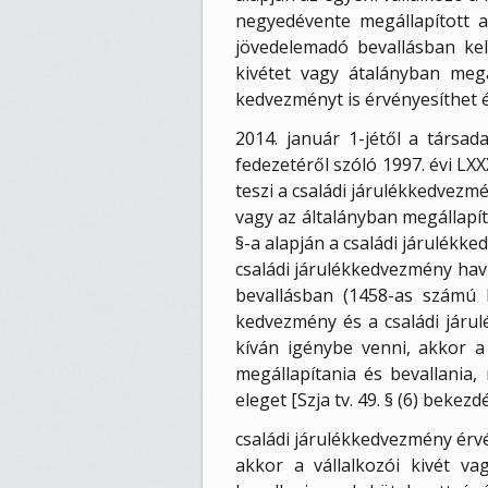
negyedévente megállapított a
jövedelemadó bevallásban kell
kivétet vagy átalányban megá
kedvezményt is érvényesíthet év
2014. január 1-jétől a társad
fedezetéről szóló 1997. évi LXX
teszi a családi járulékkedvezmé
vagy az általányban megállapíto
§-a alapján a családi járulékk
családi járulékkedvezmény havi 
bevallásban (1458-as számú b
kedvezmény és a családi járu
kíván igénybe venni, akkor a 
megállapítania és bevallania,
eleget [Szja tv. 49. § (6) bekezd
családi járulékkedvezmény érvé
akkor a vállalkozói kivét va