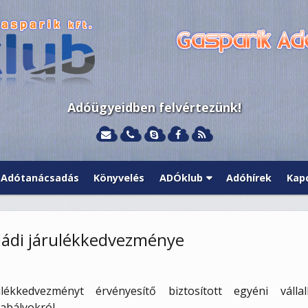
Adóügyeidben felvértezünk!
Adótanácsadás
Könyvelés
ADÓklub
Adóhírek
Kap
aládi járulékkedvezménye
lékkedvezményt érvényesítő biztosított egyéni vállalk
abályokról.