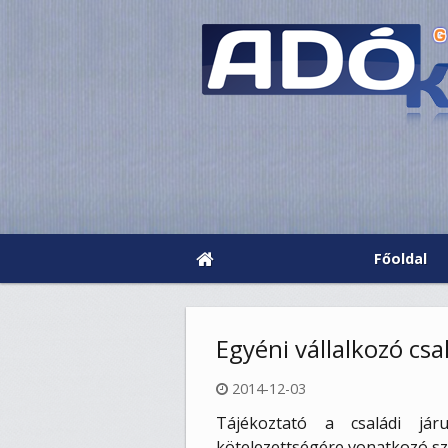
Főoldal
Egyéni vállalkozó cs
2014-12-03
Tájékoztató a családi járu
kötelezettségére vonatkozó sz