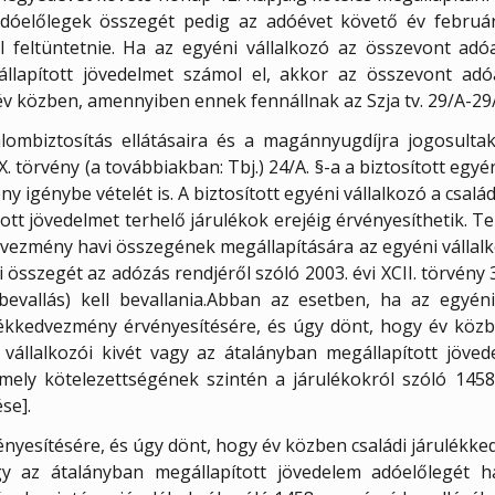
dóelőlegek összegét pedig az adóévet követő év február
 feltüntetnie. Ha az egyéni vállalkozó az összevont adóa
llapított jövedelmet számol el, akkor az összevont adó
 közben, amennyiben ennek fennállnak az Szja tv. 29/A-29/B.
alombiztosítás ellátásaira és a magánnyugdíjra jogosultak
X. törvény (a továbbiakban: Tbj.) 24/A. §-a a biztosított egy
ny igénybe vételét is. A biztosított egyéni vállalkozó a csalá
tt jövedelmet terhelő járulékok erejéig érvényesíthetik. Tek
edvezmény havi összegének megállapítására az egyéni vállalk
összegét az adózás rendjéről szóló 2003. évi XCII. törvény 3
evallás) kell bevallania.Abban az esetben, ha az egyéni 
lékkedvezmény érvényesítésére, és úgy dönt, hogy év közb
vállalkozói kivét vagy az átalányban megállapított jöved
 mely kötelezettségének szintén a járulékokról szóló 145
ése].
nyesítésére, és úgy dönt, hogy év közben családi járulékk
gy az átalányban megállapított jövedelem adóelőlegét h