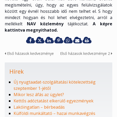
megismételni, úgy, hogy az egyes felülvizsgálatok
között egy évnél hosszabb idő nem telhet el. S hogy
mindezt hogyan és hol lehet elvégeztetni, arról a
mellékelt
NAV közlemény
tájékoztat.
A képre
kattintva megnyithatod.
Első házasok kedvezménye
Első házasok kedvezménye 2
Hírek
Új nyugtaadat-szolgáltatási kötelezettség
szeptember 1-jétől
Mikor lesz áfás az ügylet?
Kettős adóztatást elkerülő egyezmények
Lakóingatlan – bérbeadás
Külföldi munkáltató – hazai munkavégzés