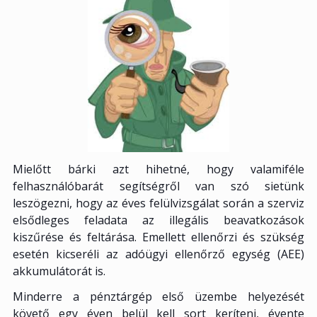
Mielőtt bárki azt hihetné, hogy valamiféle
felhasználóbarát segítségről van szó sietünk
leszögezni, hogy az éves felülvizsgálat során a szerviz
elsődleges feladata az illegális beavatkozások
kiszűrése és feltárása. Emellett ellenőrzi és szükség
esetén kicseréli az adóügyi ellenőrző egység (AEE)
akkumulátorát is.
Minderre a pénztárgép első üzembe helyezését
követő egy éven belül kell sort keríteni, évente