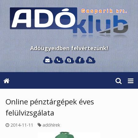
Adóügyeidben felvértezünk!
Online pénztárgépek éves
felülvizsgálata
2014-11-11
adóhírek