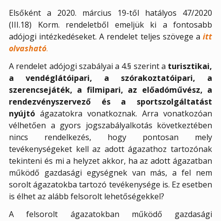
Elsőként a 2020. március 19-től hatályos 47/2020
(III.18) Korm. rendeletből emeljük ki a fontosabb
adójogi intézkedéseket. A rendelet teljes szövege a
itt
olvasható
.
A rendelet adójogi szabályai a 4.§ szerint a
turisztikai,
a vendéglátóipari, a szórakoztatóipari, a
szerencsejáték, a filmipari, az előadóművész, a
rendezvényszervező és a sportszolgáltatást
nyújtó
ágazatokra vonatkoznak. Arra vonatkozóan
vélhetően a gyors jogszabályalkotás következtében
nincs rendelkezés, hogy pontosan mely
tevékenységeket kell az adott ágazathoz tartozónak
tekinteni és mi a helyzet akkor, ha az adott ágazatban
működő gazdasági egységnek van más, a fel nem
sorolt ágazatokba tartozó tevékenysége is. Ez esetben
is élhet az alább felsorolt lehetőségekkel?
A felsorolt ágazatokban működő gazdasági