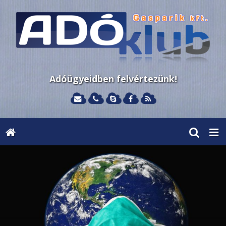
Adóügyeidben felvértezünk!