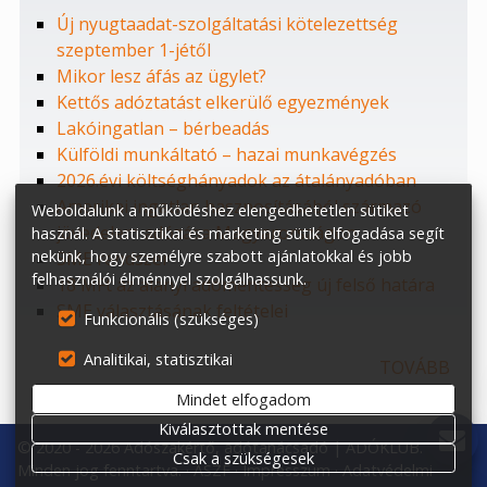
Új nyugtaadat-szolgáltatási kötelezettség
szeptember 1-jétől
Mikor lesz áfás az ügylet?
Kettős adóztatást elkerülő egyezmények
Lakóingatlan – bérbeadás
Külföldi munkáltató – hazai munkavégzés
2026.évi költséghányadok az átalányadóban
Amerikai ingatlan hasznosításából származó
Weboldalunk a működéshez elengedhetetlen sütiket
jövedelem adózása Magyarországon
használ. A statisztikai és marketing sütik elfogadása segít
nekünk, hogy személyre szabott ajánlatokkal és jobb
SME rendszer
felhasználói élménnyel szolgálhassunk.
18 MFt az alanyi adómentesség új felső határa
SME választásának feltételei
Funkcionális (szükséges)
Analitikai, statisztikai
TOVÁBB
Mindet elfogadom
Kiválasztottak mentése
© 2020 - 2026 Adószakértő, adótanácsadó | ADÓKLUB.
Csak a szükségesek
Minden jog fenntartva.
ÁSZF
Impresszum
Adatvédelmi