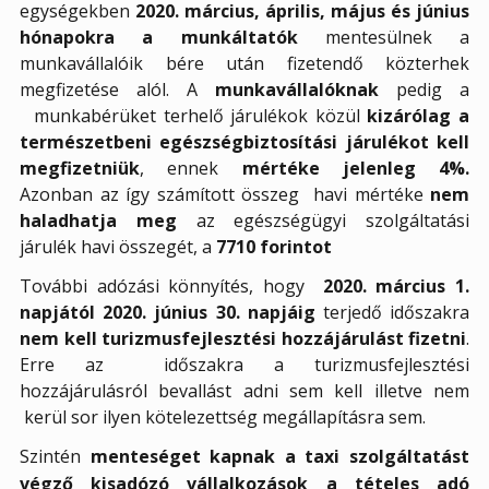
egységekben
2020. március, április, május és június
hónapokra a munkáltatók
mentesülnek a
munkavállalóik bére után fizetendő közterhek
megfizetése alól. A
munkavállalóknak
pedig a
munkabérüket terhelő járulékok közül
kizárólag a
természetbeni egészségbiztosítási járulékot kell
megfizetniük
, ennek
mértéke jelenleg 4%.
Azonban az így számított összeg havi mértéke
nem
haladhatja meg
az egészségügyi szolgáltatási
járulék havi összegét, a
7710 forintot
További adózási könnyítés, hogy
2020. március 1.
napjától 2020. június 30. napjáig
terjedő időszakra
nem kell turizmusfejlesztési hozzájárulást fizetni
.
Erre az időszakra a turizmusfejlesztési
hozzájárulásról bevallást adni sem kell illetve nem
kerül sor ilyen kötelezettség megállapításra sem.
Szintén
menteséget kapnak a taxi szolgáltatást
végző kisadózó vállalkozások a tételes adó