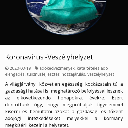
Koronavírus -Veszélyhelyzet
2020-03-19
adókedvezmények
,
kata tételes adó
elengedés
,
turiznusfejlesztési hozzájárulás
,
veszélyhelyzet
A világjárvány közvetlen egészségi kockázatain túl a
gazdasági hatásai is meghatározó befolyással lesznek
az elkövetkezendő hónapokra, évekre. Ezért
döntöttünk úgy, hogy megpróbáljuk figyelemmel
kísérni és bemutatni azokat a gazdasági és főként
adójogi intézkedéseket melyekkel a kormány
megkísérli kezelni a helyzetet.