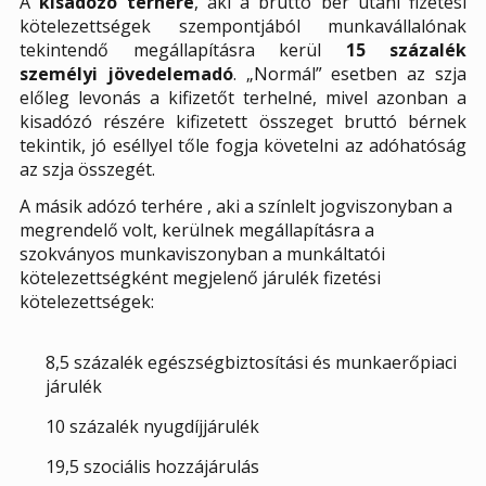
A
kisadózó terhére
, aki a bruttó bér utáni fizetési
kötelezettségek szempontjából munkavállalónak
tekintendő megállapításra kerül
15 százalék
személyi jövedelemadó
. „Normál” esetben az szja
előleg levonás a kifizetőt terhelné, mivel azonban a
kisadózó részére kifizetett összeget bruttó bérnek
tekintik, jó eséllyel tőle fogja követelni az adóhatóság
az szja összegét.
A másik adózó terhére , aki a színlelt jogviszonyban a
megrendelő volt, kerülnek megállapításra a
szokványos munkaviszonyban a munkáltatói
kötelezettségként megjelenő járulék fizetési
kötelezettségek:
8,5 százalék egészségbiztosítási és munkaerőpiaci
járulék
10 százalék nyugdíjjárulék
19,5 szociális hozzájárulás