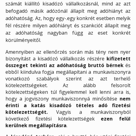
számát kiállító kisadózó vállalkozásnál, mind az azt
befogadó másik adózónál állapít meg adóhiányt az
adóhatóság. Az, hogy egy-.egy konkrét esetben melyik
fél részére milyen adóhiányt és szankciót állapít meg
az adóhatóság nagyban függ az eset konkrét
körülményeitől.
Amennyiben az ellenőrzés során más tény nem nyer
bizonyítást a kisadózó vállalkozás részére
kifizetett
összeget tekinti az adóhatóság bruttó bérnek
és
ebből kiindulva fogja megállapítani a munkaviszonyra
vonatkozó szabályok szerint az azt terhelő
kötelezettségeket. Az alább felsorolt
kötelezettségeken túl figyelemmel kell lenni arra is,
hogy a jogviszony munkaviszonnyá minősítése
nem
érinti a katás kisadózó tételes adó fizetési
kötelezettségét.
Vagyis a munkaviszonyból
következő fizetési kötelezettségek
ezen felül
kerülnek megállapításra
.