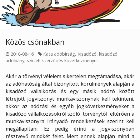
Közös csónakban
2018-08-16
Kata adóbírság
,
Kisadózó
,
kisadózó
adóhiány
,
színlelt szerződés következményei
Akár a törvényi vélelem sikertelen megtámadása, akár
az adóhatóság által bizonyított körülmények alapján a
kisadózó vállalkozás és egy másik adózó között
létrejött jogviszonyt munkaviszonynak kell tekinteni,
akkor
az adózási és egyéb jogkövetkezményeket a
kisadózó vállalkozásokról szóló törvénytől eltérően a
munkaviszonyra irányadó rendelkezések szerint kell
megállapítani. Ez pedig érinti a jogviszonyban
résztvevő mindkét felet. Mert ennek alapján mind a