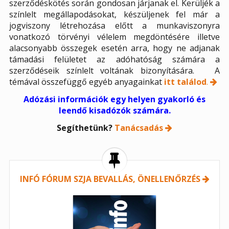
szerződéskötés során gondosan járjanak el. Kerüljék a
színlelt megállapodásokat, készüljenek fel már a
jogviszony létrehozása előtt a munkaviszonyra
vonatkozó törvényi vélelem megdöntésére illetve
alacsonyabb összegek esetén arra, hogy ne adjanak
támadási felületet az adóhatóság számára a
szerződéseik színlelt voltának bizonyítására. A
témával összefüggő egyéb anyagainkat
itt találod
.
Adózási információk egy helyen gyakorló és
leendő kisadózók számára.
Segíthetünk?
Tanácsadás
INFÓ FÓRUM SZJA BEVALLÁS, ÖNELLENŐRZÉS