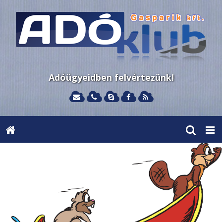
Adóügyeidben felvértezünk!