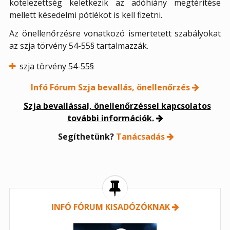
kötelezettség keletkezik az adóhiány megtérítése
mellett késedelmi pótlékot is kell fizetni.
Az önellenőrzésre vonatkozó ismertetett szabályokat
az szja törvény 54-55§ tartalmazzák.
szja törvény 54-55§
Infó Fórum Szja bevallás, önellenőrzés
Szja bevallással, önellenőrzéssel kapcsolatos
további információk.
Segíthetünk?
Tanácsadás
INFÓ FÓRUM KISADÓZÓKNAK