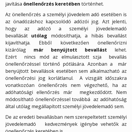
javítása
önellenőrzés keretében
történhet.
Az önellenőrzés a személyi jövedelem adó esetében is
az önadózáshoz kapcsolódó adózói jog. Azt jelenti,
hogy az adózó a személyi jövedelemadó
bevallását
utólag
módosíthatja, a hibás bevallást
kijavíthatja. Ebből következően önellenőrizni
kizárólag
már benyújtott bevallást
lehet.
Ezért
nincs mód az elmulasztott szja
bevallás
önellenőrzéssel történő pótlására. Azonban a
már
benyújtott bevallások esetében sem alkalmazható az
önellenőrzési jog korlátlanul.
A vizsgált időszakra
vonatkozóan önellenőrzés nem végezhető, ha az
adóhatósági ellenőrzés már
megkezdődött. Nem
módosítható önellenőrzéssel továbbá
az adóhatóság
által utólag megállapított személyi jövedelemadó sem.
De az eredeti bevallásban nem szerepeltetett személyi
jövedelemadó
kedvezmények igénybe vehetők az
önellenőrzés keretében is.