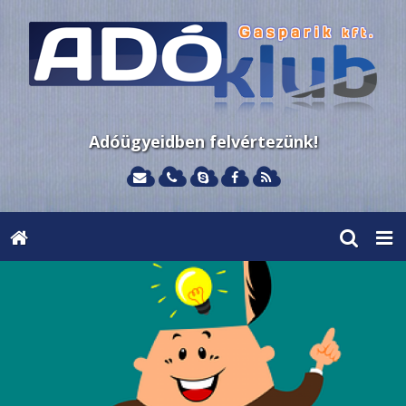
Adóügyeidben felvértezünk!