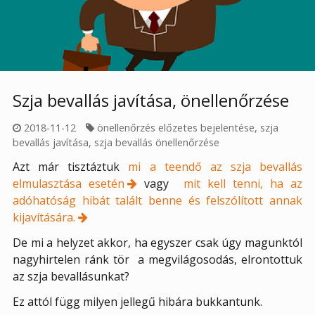
Szja bevallás javítása, önellenőrzése
2018-11-12
önellenőrzés előzetes bejelentése
,
szja
bevallás javítása
,
szja bevallás önellenőrzése
Azt már tisztáztuk
mi a teendő az szja bevallás
elmulasztása esetén
vagy
mit kell tenni, ha az
adóhatóság hibát talált benne és felszólított annak
kijavítására.
De mi a helyzet akkor, ha egyszer csak úgy magunktól
nagyhirtelen ránk tör
a megvilágosodás, elrontottuk
az szja bevallásunkat?
Ez attól függ milyen jellegű hibára bukkantunk.