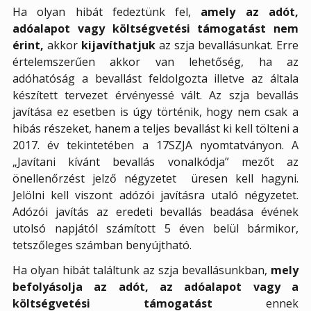
Ha olyan hibát fedeztünk fel,
amely az adót,
adóalapot vagy költségvetési támogatást nem
érint,
akkor
kijavíthatjuk
az szja bevallásunkat. Erre
értelemszerűen akkor van lehetőség, ha az
adóhatóság a bevallást feldolgozta illetve az általa
készített tervezet érvényessé vált. Az szja bevallás
javítása ez esetben is úgy történik, hogy nem csak a
hibás részeket, hanem a teljes bevallást ki kell tölteni a
2017. év tekintetében a 17SZJA nyomtatványon. A
„Javítani kívánt bevallás vonalkódja” mezőt az
önellenőrzést jelző négyzetet
üresen kell hagyni.
Jelölni kell viszont adózói javításra utaló négyzetet.
Adózói javítás az eredeti bevallás beadása évének
utolsó napjától számított 5 éven belül bármikor,
tetszőleges számban benyújtható.
Ha olyan hibát találtunk az szja bevallásunkban,
mely
befolyásolja az adót, az adóalapot vagy a
költségvetési támogatást
ennek