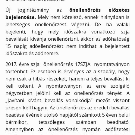
Új jogintézmény az
önellenőrzés előzetes
bejelentése.
Mely nem kötelező, ennek hiányában is
lehetséges önellenőrzést végezni. De ha valaki
bejelenti, hogy mely időszakra vonatkozó szja
bevallását kívánja önellenőrizni, akkor az adóhatóság
15 napig adóellenőrzést nem indíthat a bejelentett
időszakra és adónemre.
2017. évre szja
önellenőrzés 17SZJA
nyomtatványon
történhet. Ez esetben is érvényes az a szabály, hogy
nem csak a hibás részeket, hanem a teljes bevallást ki
kell tölteni. A nyomtatványon az erre szolgáló
négyzetben jelölni kell az önellenőrzés tényét. A
„Javítani kívánt bevallás vonalkódja” mezőt viszont
üresen kell hagyni. Az önellenőrzés az eredeti bevallás
beadása évének utolsó napjától számított 5 éven belül
bármikor, tetszőleges számban beadható.
Amennyiben az önellenőrzés nyomán adófizetési