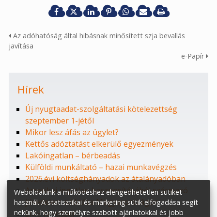
Az adóhatóság által hibásnak minősített szja bevallás
javítása
e-Papír
Hírek
Új nyugtaadat-szolgáltatási kötelezettség
szeptember 1-jétől
Mikor lesz áfás az ügylet?
Kettős adóztatást elkerülő egyezmények
Lakóingatlan – bérbeadás
Külföldi munkáltató – hazai munkavégzés
2026.évi költséghányadok az átalányadóban
Amerikai ingatlan hasznosításából származó
Weboldalunk a működéshez elengedhetetlen sütiket
jövedelem adózása Magyarországon
használ. A statisztikai és marketing sütik elfogadása segít
nekünk, hogy személyre szabott ajánlatokkal és jobb
SME rendszer